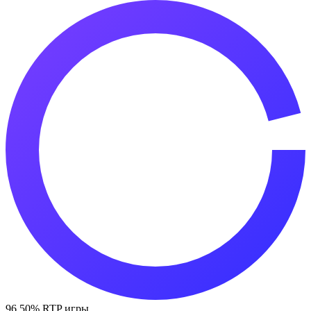
96.50%
RTP игры