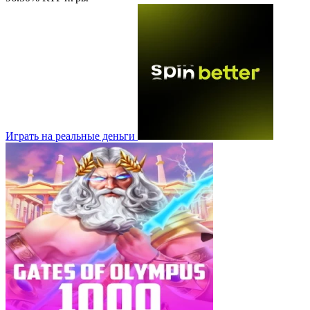
Играть на реальные деньги