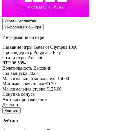
Играть бесплатно
Информация об игре
Информация об игре
Название игры
Gates of Olympus 1000
Провайдер игр
Pragmatic Play
Стили игры
Ancient
RTP
96.50%
Волатильность
Высокий
Год выпуска
2023
Максимальный множитель
15000
Минимальная ставка
€0.20
Максимальная ставка
€125.00
Покупка бонуса
Автовоспроизведение
Джекпот
Рейтинг
Рейтинг