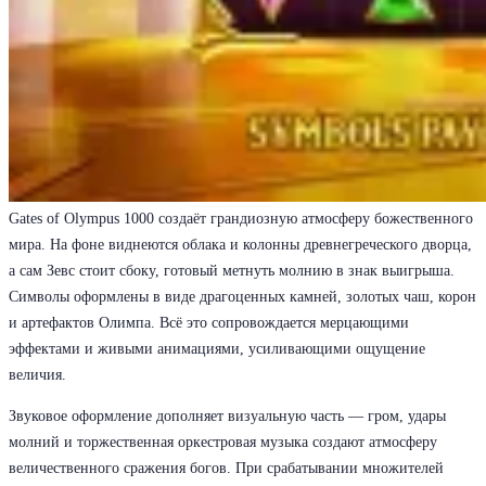
Gates of Olympus 1000 создаёт грандиозную атмосферу божественного
мира. На фоне виднеются облака и колонны древнегреческого дворца,
а сам Зевс стоит сбоку, готовый метнуть молнию в знак выигрыша.
Символы оформлены в виде драгоценных камней, золотых чаш, корон
и артефактов Олимпа. Всё это сопровождается мерцающими
эффектами и живыми анимациями, усиливающими ощущение
величия.
Звуковое оформление дополняет визуальную часть — гром, удары
молний и торжественная оркестровая музыка создают атмосферу
величественного сражения богов. При срабатывании множителей