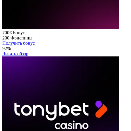
700€
Бонус
200
Фриспины
Получить бонус
92%
Читать обзор