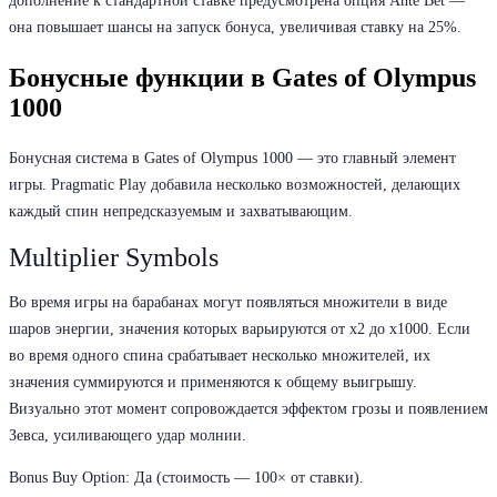
дополнение к стандартной ставке предусмотрена опция Ante Bet —
она повышает шансы на запуск бонуса, увеличивая ставку на 25%.
Бонусные функции в Gates of Olympus
1000
Бонусная система в Gates of Olympus 1000 — это главный элемент
игры. Pragmatic Play добавила несколько возможностей, делающих
каждый спин непредсказуемым и захватывающим.
Multiplier Symbols
Во время игры на барабанах могут появляться множители в виде
шаров энергии, значения которых варьируются от x2 до x1000. Если
во время одного спина срабатывает несколько множителей, их
значения суммируются и применяются к общему выигрышу.
Визуально этот момент сопровождается эффектом грозы и появлением
Зевса, усиливающего удар молнии.
Bonus Buy Option: Да (стоимость — 100× от ставки).