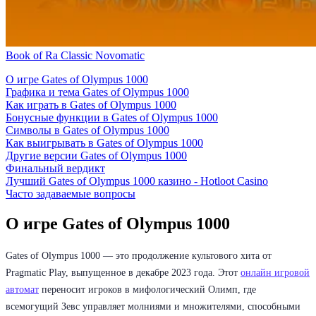
Book of Ra Classic
Novomatic
О игре Gates of Olympus 1000
Графика и тема Gates of Olympus 1000
Как играть в Gates of Olympus 1000
Бонусные функции в Gates of Olympus 1000
Символы в Gates of Olympus 1000
Как выигрывать в Gates of Olympus 1000
Другие версии Gates of Olympus 1000
Финальный вердикт
Лучший Gates of Olympus 1000 казино - Hotloot Casino
Часто задаваемые вопросы
О игре Gates of Olympus 1000
Gates of Olympus 1000 — это продолжение культового хита от
Pragmatic Play, выпущенное в декабре 2023 года. Этот
онлайн игровой
автомат
переносит игроков в мифологический Олимп, где
всемогущий Зевс управляет молниями и множителями, способными