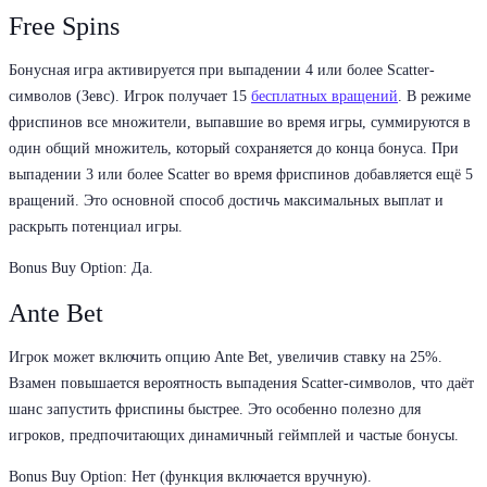
Free Spins
Бонусная игра активируется при выпадении 4 или более Scatter-
символов (Зевс). Игрок получает 15
бесплатных вращений
. В режиме
фриспинов все множители, выпавшие во время игры, суммируются в
один общий множитель, который сохраняется до конца бонуса. При
выпадении 3 или более Scatter во время фриспинов добавляется ещё 5
вращений. Это основной способ достичь максимальных выплат и
раскрыть потенциал игры.
Bonus Buy Option: Да.
Ante Bet
Игрок может включить опцию Ante Bet, увеличив ставку на 25%.
Взамен повышается вероятность выпадения Scatter-символов, что даёт
шанс запустить фриспины быстрее. Это особенно полезно для
игроков, предпочитающих динамичный геймплей и частые бонусы.
Bonus Buy Option: Нет (функция включается вручную).