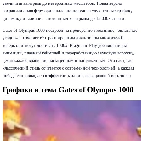
увеличить выигрыш до невероятных масштабов. Новая версия
сохранила атмосферу оригинала, но получила улучшенные графику,
динамику и главное — потенциал выигрыша до 15 000x ставки.
Gates of Olympus 1000 построен на проверенной механике «оплата где
угодно» и сочетает её с расширенным диапазоном множителей —
теперь они могут достигать 1000x. Pragmatic Play добавила новые
анимации, плавный геймплей и переработанную звуковую дорожку,
делая каждое вращение насыщенным и напряжённым. Это слот, где
классический стиль сочетается с современной технологией, а каждая
победа сопровождается эффектом молнии, освещающей весь экран.
Графика и тема Gates of Olympus 1000