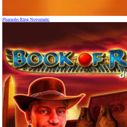
Pharaohs Ring
Novomatic