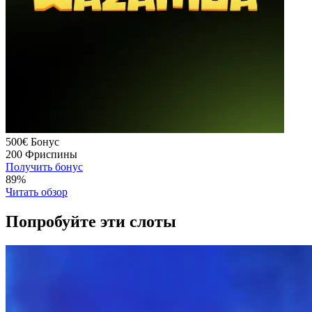
500€
Бонус
200
Фриспины
Получить бонус
89%
Читать обзор
Попробуйте эти слоты