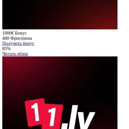
1000€
Бонус
400
Фриспины
Получить бонус
85%
Читать обзор