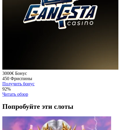
3000€
Бонус
450
Фриспины
Получить бонус
92%
Читать обзор
Попробуйте эти слоты