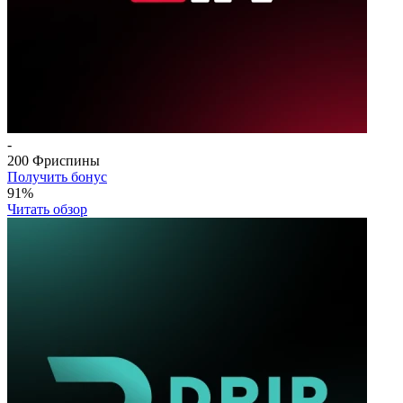
-
200
Фриспины
Получить бонус
91%
Читать обзор