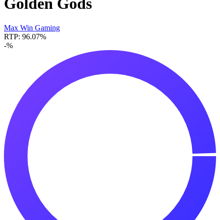
Golden Gods
Max Win Gaming
RTP:
96.07%
-%