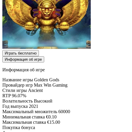
Играть бесплатно
Информация об игре
Информация об игре
Название игры
Golden Gods
Провайдер игр
Max Win Gaming
Стили игры
Ancient
RTP
96.07%
Волатильность
Высокий
Год выпуска
2021
Максимальный множитель
60000
Минимальная ставка
€0.10
Максимальная ставка
€15.00
Покупка бонуса