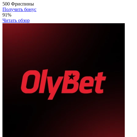
500
Фриспины
Получить бонус
91%
Читать обзор