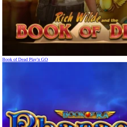
Book of Dead
Play'n GO