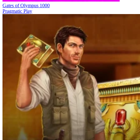
Gates of Olympus 1000
Pragmatic Play