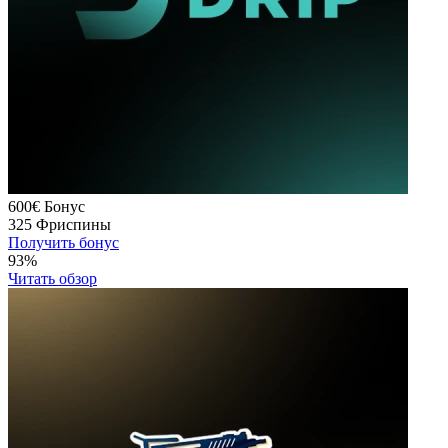
600€
Бонус
325
Фриспины
Получить бонус
93%
Читать обзор