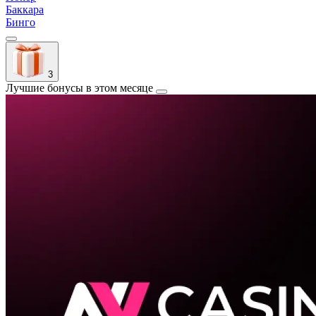
Баккара
Бинго
3
Лучшие бонусы в этом месяце