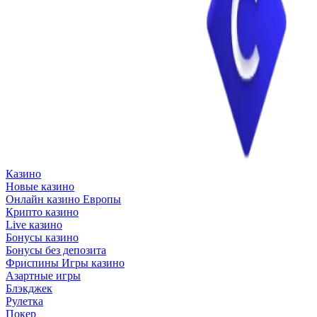
Казино
Новые казино
Онлайн казино Европы
Крипто казино
Live казино
Бонусы казино
Бонусы без депозита
Фриспины
Игры казино
Азартные игры
Блэкджек
Рулетка
Покер