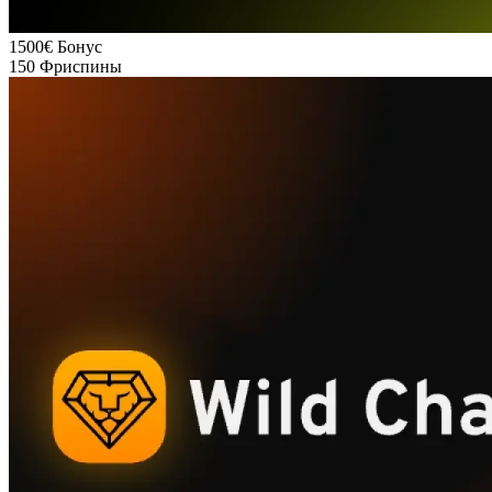
1500€
Бонус
150
Фриспины