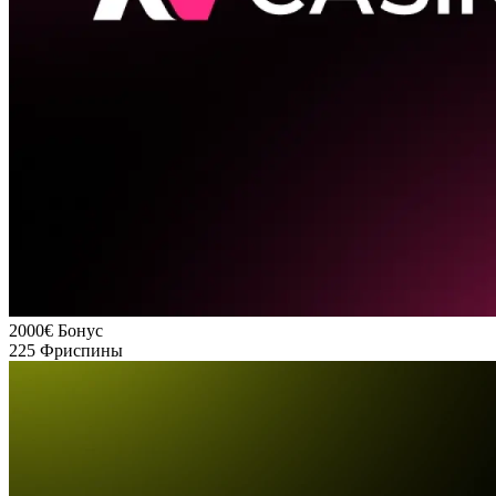
2000€
Бонус
225
Фриспины