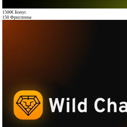
1500€
Бонус
150
Фриспины