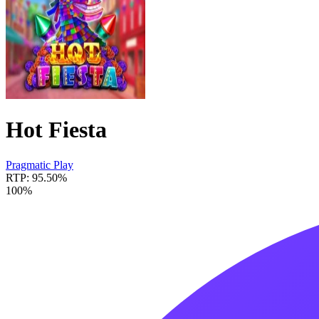
Hot Fiesta
Pragmatic Play
RTP:
95.50%
100%