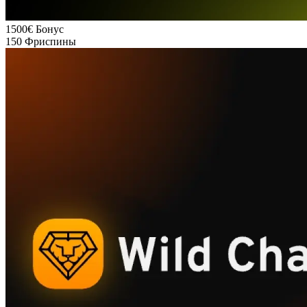
1500€
Бонус
150
Фриспины