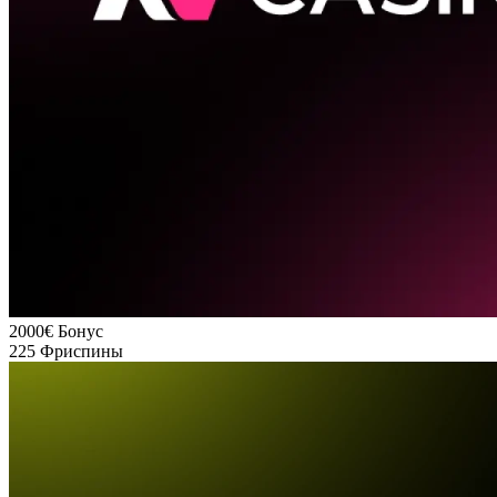
2000€
Бонус
225
Фриспины