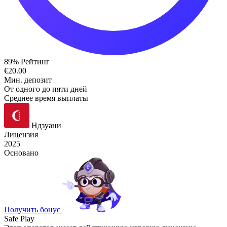
89%
Рейтинг
€20.00
Мин. депозит
От одного до пяти дней
Среднее время выплаты
Ндзуани
Лицензия
2025
Основано
Получить бонус
Safe
Play