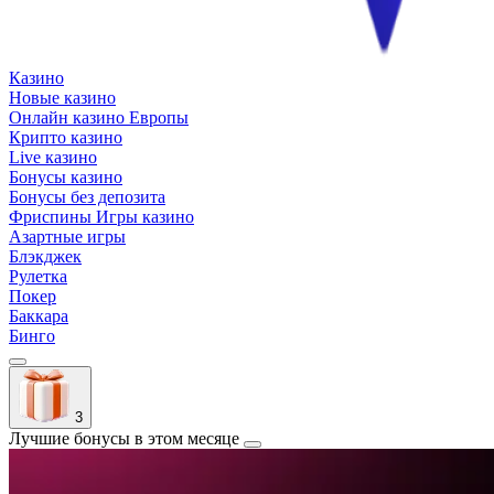
Казино
Новые казино
Онлайн казино Европы
Крипто казино
Live казино
Бонусы казино
Бонусы без депозита
Фриспины
Игры казино
Азартные игры
Блэкджек
Рулетка
Покер
Баккара
Бинго
3
Лучшие бонусы в этом месяце