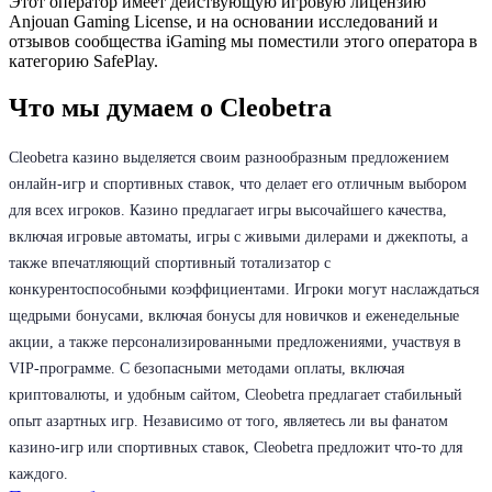
Этот оператор имеет действующую игровую лицензию
Anjouan Gaming License, и на основании исследований и
отзывов сообщества iGaming мы поместили этого оператора в
категорию SafePlay.
Что мы думаем о Cleobetra
Cleobetra казино выделяется своим разнообразным предложением
онлайн-игр и спортивных ставок, что делает его отличным выбором
для всех игроков. Казино предлагает игры высочайшего качества,
включая игровые автоматы, игры с живыми дилерами и джекпоты, а
также впечатляющий спортивный тотализатор с
конкурентоспособными коэффициентами. Игроки могут наслаждаться
щедрыми бонусами, включая бонусы для новичков и еженедельные
акции, а также персонализированными предложениями, участвуя в
VIP-программе. С безопасными методами оплаты, включая
криптовалюты, и удобным сайтом, Cleobetra предлагает стабильный
опыт азартных игр. Независимо от того, являетесь ли вы фанатом
казино-игр или спортивных ставок, Cleobetra предложит что-то для
каждого.