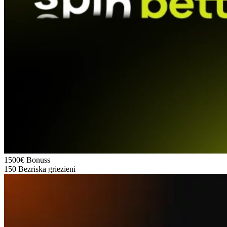
1500€
Bonuss
150
Bezriska griezieni