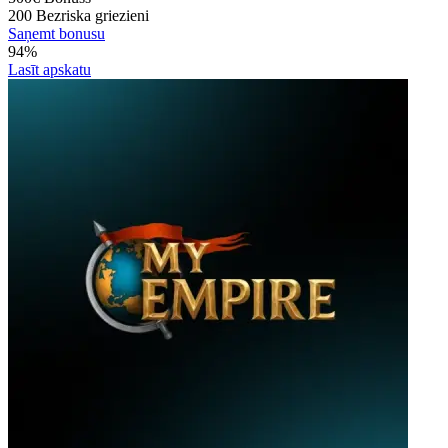
200
Bezriska griezieni
Saņemt bonusu
94%
Lasīt apskatu