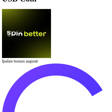
Īpašais bonuss augustā