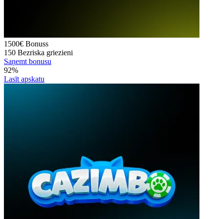
1500€
Bonuss
150
Bezriska griezieni
Saņemt bonusu
92%
Lasīt apskatu