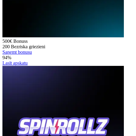
500€
Bonuss
200
Bezriska griezieni
Saņemt bonusu
94%
Lasīt apskatu