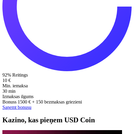
92%
Reitings
10 €
Min. iemaksa
30 min
Izmaksas ilgums
Bonuss 1500 €
+ 150 bezmaksas griezieni
Saņemt bonusu
Kazino, kas pieņem USD Coin