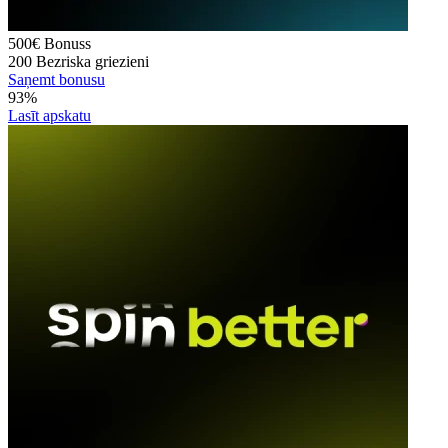
500€
Bonuss
200
Bezriska griezieni
Saņemt bonusu
93%
Lasīt apskatu