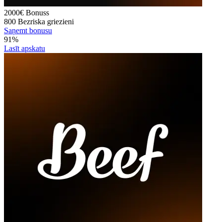
2000€
Bonuss
800
Bezriska griezieni
Saņemt bonusu
91%
Lasīt apskatu