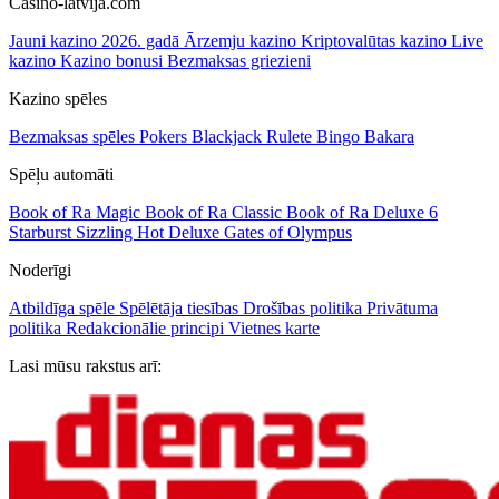
Casino-latvija.com
Jauni kazino 2026. gadā
Ārzemju kazino
Kriptovalūtas kazino
Live
kazino
Kazino bonusi
Bezmaksas griezieni
Kazino spēles
Bezmaksas spēles
Pokers
Blackjack
Rulete
Bingo
Bakara
Spēļu automāti
Book of Ra Magic
Book of Ra Classic
Book of Ra Deluxe 6
Starburst
Sizzling Hot Deluxe
Gates of Olympus
Noderīgi
Atbildīga spēle
Spēlētāja tiesības
Drošības politika
Privātuma
politika
Redakcionālie principi
Vietnes karte
Lasi mūsu rakstus arī: