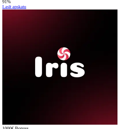
91%
Lasīt apskatu
1000€
Bonuss