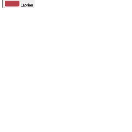
Latvian