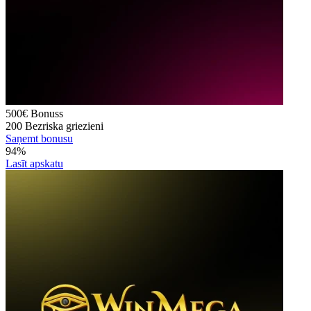
500€
Bonuss
200
Bezriska griezieni
Saņemt bonusu
94%
Lasīt apskatu