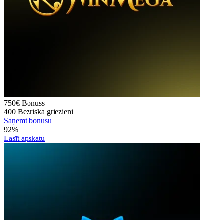
750€
Bonuss
400
Bezriska griezieni
Saņemt bonusu
92%
Lasīt apskatu