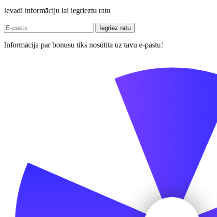
Ievadi informāciju lai iegrieztu ratu
Iegriez ratu
Informācija par bonusu tiks nosūtīta uz tavu e-pastu!