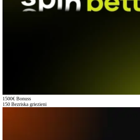
1500€
Bonuss
150
Bezriska griezieni