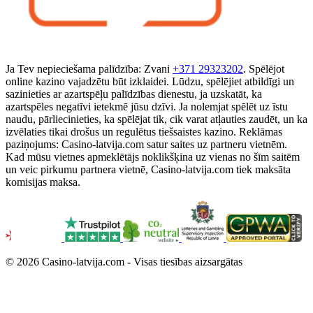
Ja Tev nepieciešama palīdzība: Zvani
+371 29323202
. Spēlējot
online kazino vajadzētu būt izklaidei. Lūdzu, spēlējiet atbildīgi un
sazinieties ar azartspēļu palīdzības dienestu, ja uzskatāt, ka
azartspēles negatīvi ietekmē jūsu dzīvi. Ja nolemjat spēlēt uz īstu
naudu, pārliecinieties, ka spēlējat tik, cik varat atļauties zaudēt, un ka
izvēlaties tikai drošus un regulētus tiešsaistes kazino. Reklāmas
paziņojums: Casino-latvija.com satur saites uz partneru vietnēm.
Kad mūsu vietnes apmeklētājs noklikšķina uz vienas no šīm saitēm
un veic pirkumu partnera vietnē, Casino-latvija.com tiek maksāta
komisijas maksa.
© 2026 Casino-latvija.com - Visas tiesības aizsargātas