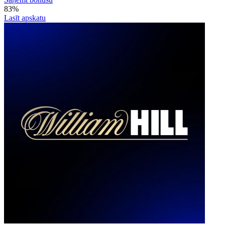
83%
Lasīt apskatu