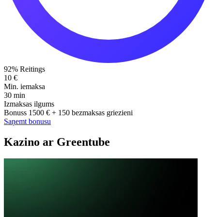
92%
Reitings
10 €
Min. iemaksa
30 min
Izmaksas ilgums
Bonuss 1500 €
+ 150 bezmaksas griezieni
Saņemt bonusu
Kazino ar Greentube