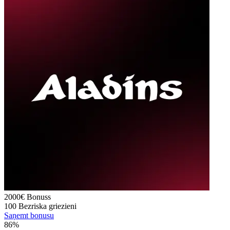
2000€
Bonuss
100
Bezriska griezieni
Saņemt bonusu
86%