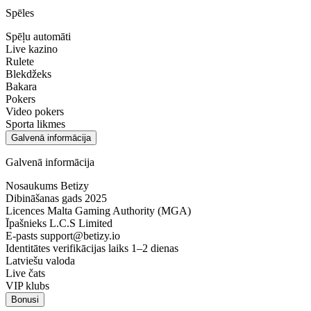
Spēles
Spēļu automāti
Live kazino
Rulete
Blekdžeks
Bakara
Pokers
Video pokers
Sporta likmes
Galvenā informācija
Galvenā informācija
Nosaukums
Betizy
Dibināšanas gads
2025
Licences
Malta Gaming Authority (MGA)
Īpašnieks
L.C.S Limited
E-pasts
support@betizy.io
Identitātes verifikācijas laiks
1–2 dienas
Latviešu valoda
Live čats
VIP klubs
Bonusi