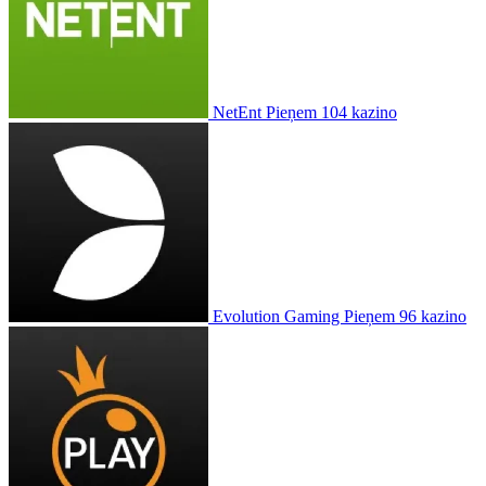
NetEnt
Pieņem 104 kazino
Evolution Gaming
Pieņem 96 kazino