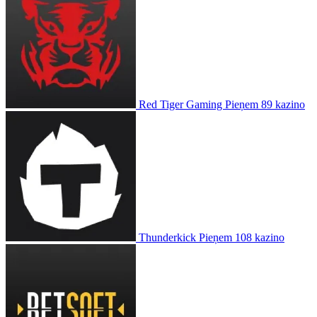
Red Tiger Gaming
Pieņem 89 kazino
Thunderkick
Pieņem 108 kazino