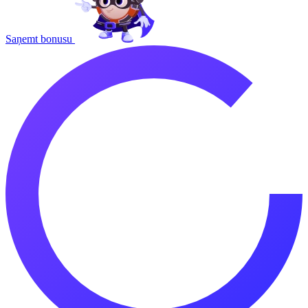
Saņemt bonusu