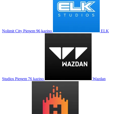
Nolimit City
Pieņem 96 kazino
ELK
Studios
Pieņem 76 kazino
Wazdan