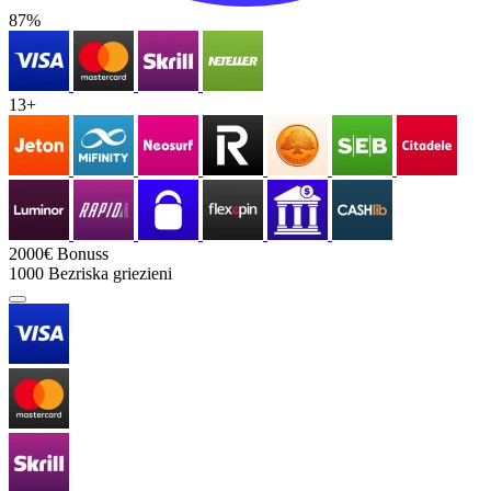
87%
13+
2000€
Bonuss
1000
Bezriska griezieni