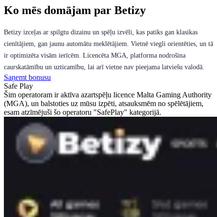
Ko mēs domājam par Betizy
Betizy izceļas ar spilgtu dizainu un spēļu izvēli, kas patiks gan klasikas
cienītājiem, gan jaunu automātu meklētājiem. Vietnē viegli orientēties, un tā
ir optimizēta visām ierīcēm. Licencēta MGA, platforma nodrošina
caurskatāmību un uzticamību, lai arī vietne nav pieejama latviešu valodā.
Saņemt bonusu
Safe
Play
Šim operatoram ir aktīva azartspēļu licence Malta Gaming Authority
(MGA), un balstoties uz mūsu izpēti, atsauksmēm no spēlētājiem,
esam atzīmējuši šo operatoru "SafePlay" kategorijā.