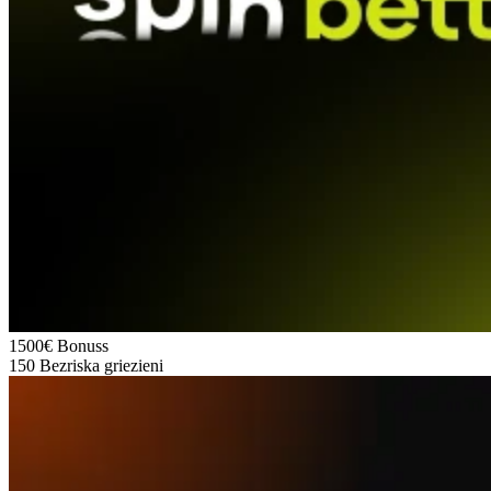
1500€
Bonuss
150
Bezriska griezieni