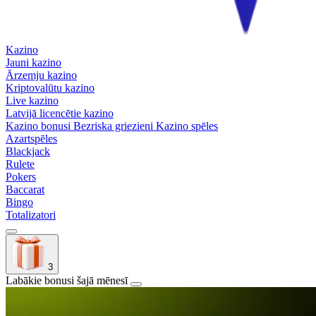
Kazino
Jauni kazino
Ārzemju kazino
Kriptovalūtu kazino
Live kazino
Latvijā licencētie kazino
Kazino bonusi
Bezriska griezieni
Kazino spēles
Azartspēles
Blackjack
Rulete
Pokers
Baccarat
Bingo
Totalizatori
3
Labākie bonusi šajā mēnesī