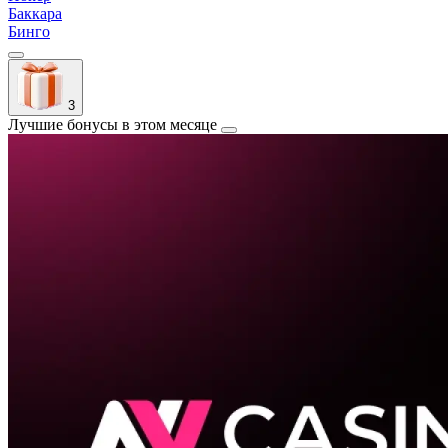
Баккара
Бинго
3
Лучшие бонусы в этом месяце