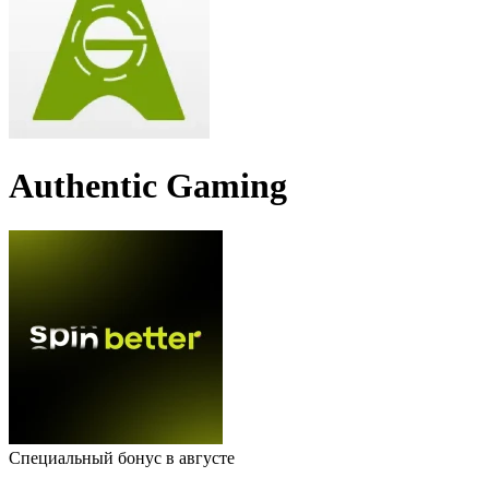
Authentic Gaming
Специальный бонус в августе