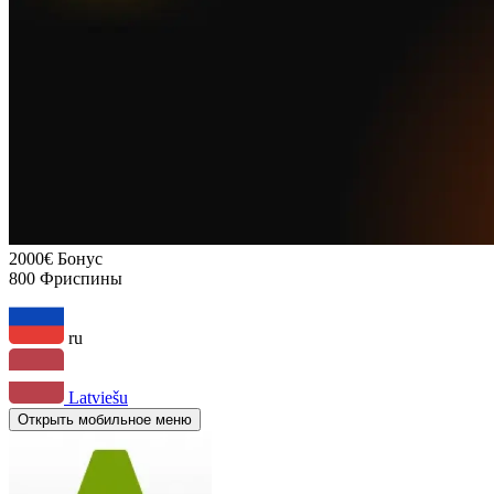
2000€
Бонус
800
Фриспины
ru
Latviešu
Открыть мобильное меню