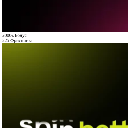
2000€
Бонус
225
Фриспины