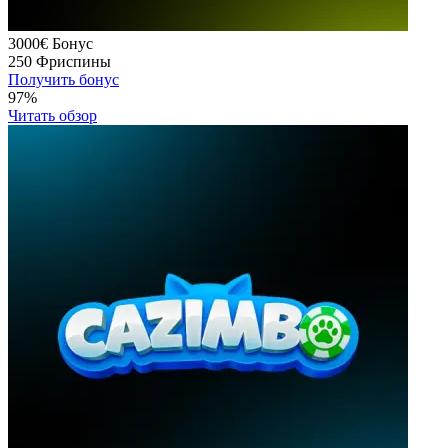
3000€
Бонус
250
Фриспины
Получить бонус
97%
Читать обзор