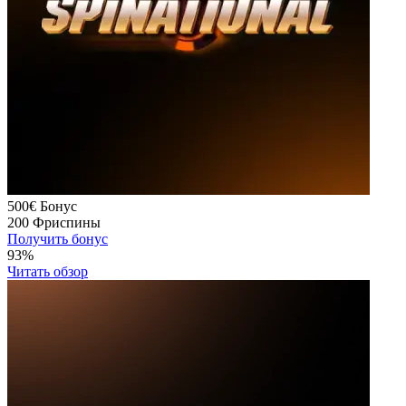
500€
Бонус
200
Фриспины
Получить бонус
93%
Читать обзор