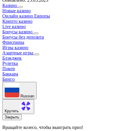
Обновлено:
25.05.2023
Казино
Новые казино
Онлайн казино Европы
Крипто казино
Live казино
Бонусы казино
Бонусы без депозита
Фриспины
Игры казино
Азартные игры
Блэкджек
Рулетка
Покер
Баккара
Бинго
Russian
Крутить
Закрыть
Вращайте колесо, чтобы выиграть приз!