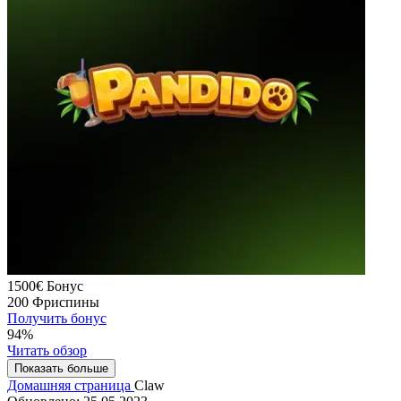
1500€
Бонус
200
Фриспины
Получить бонус
94%
Читать обзор
Показать больше
Домашняя страница
Claw