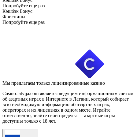
Кэшбэк Бонус
Попробуйте еще раз
Кэшбэк Бонус
Фриспины
Попробуйте еще раз
Мы предлагаем только лицензированные казино
Casino-latvija.com является ведущим информационным сайтом
об азартных играх в Интернете в Латвии, который собирает
всю необходимую информацию об азартных играх,
операторах и их лицензиях в одном месте. Играйте
ответственно, знайте свои пределы — азартные игры
доступны только с 18 лет.