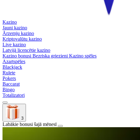
Kazino
Jauni kazino
Ārzemju kazino
Kriptovalūtu kazino
Live kazino
Latvijā licencētie kazino
Kazino bonusi
Bezriska griezieni
Kazino spēles
Azartspēles
Blackjack
Rulete
Pokers
Baccarat
Bingo
Totalizatori
3
Labākie bonusi šajā mēnesī