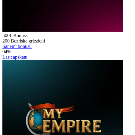
500€
Bonuss
200
Bezriska griezieni
Saņemt bonusu
94%
Lasīt apskatu