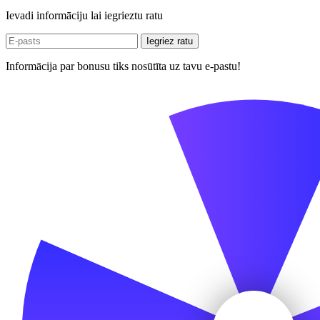
Ievadi informāciju lai iegrieztu ratu
Iegriez ratu
Informācija par bonusu tiks nosūtīta uz tavu e-pastu!