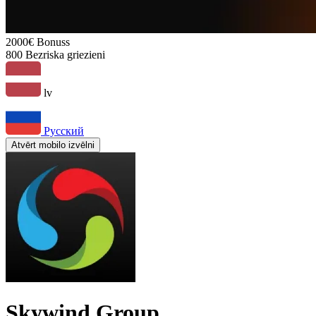
2000€
Bonuss
800
Bezriska griezieni
lv
Русский
Atvērt mobilo izvēlni
Skywind Group