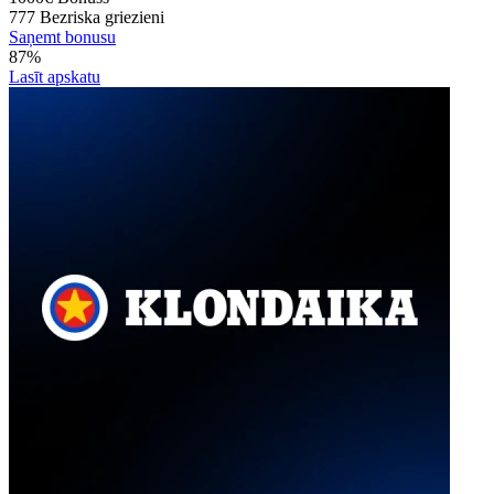
777
Bezriska griezieni
Saņemt bonusu
87%
Lasīt apskatu