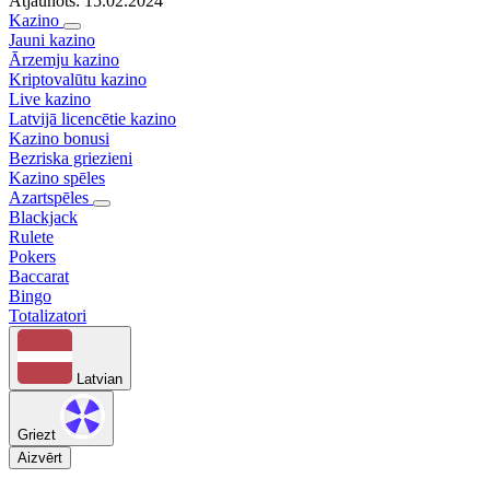
Atjaunots:
15.02.2024
Kazino
Jauni kazino
Ārzemju kazino
Kriptovalūtu kazino
Live kazino
Latvijā licencētie kazino
Kazino bonusi
Bezriska griezieni
Kazino spēles
Azartspēles
Blackjack
Rulete
Pokers
Baccarat
Bingo
Totalizatori
Latvian
Griezt
Aizvērt