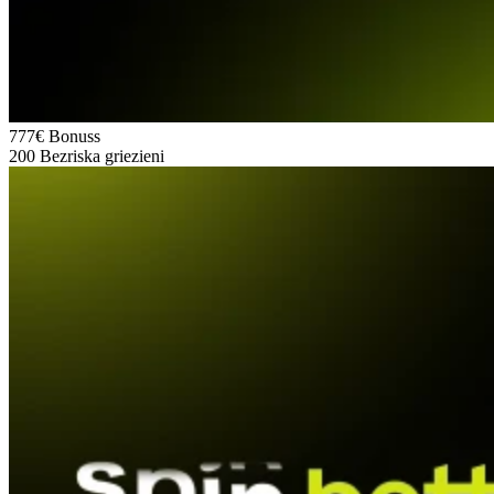
777€
Bonuss
200
Bezriska griezieni