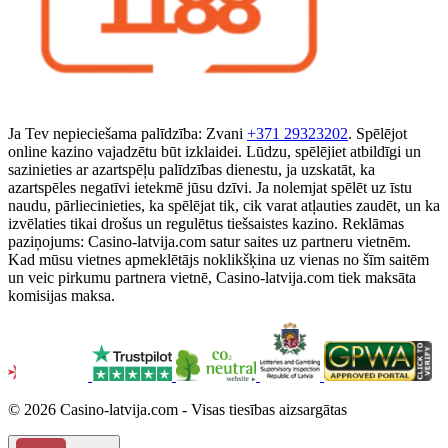
Ja Tev nepieciešama palīdzība: Zvani
+371 29323202
. Spēlējot
online kazino vajadzētu būt izklaidei. Lūdzu, spēlējiet atbildīgi un
sazinieties ar azartspēļu palīdzības dienestu, ja uzskatāt, ka
azartspēles negatīvi ietekmē jūsu dzīvi. Ja nolemjat spēlēt uz īstu
naudu, pārliecinieties, ka spēlējat tik, cik varat atļauties zaudēt, un ka
izvēlaties tikai drošus un regulētus tiešsaistes kazino. Reklāmas
paziņojums: Casino-latvija.com satur saites uz partneru vietnēm.
Kad mūsu vietnes apmeklētājs noklikšķina uz vienas no šīm saitēm
un veic pirkumu partnera vietnē, Casino-latvija.com tiek maksāta
komisijas maksa.
© 2026 Casino-latvija.com - Visas tiesības aizsargātas