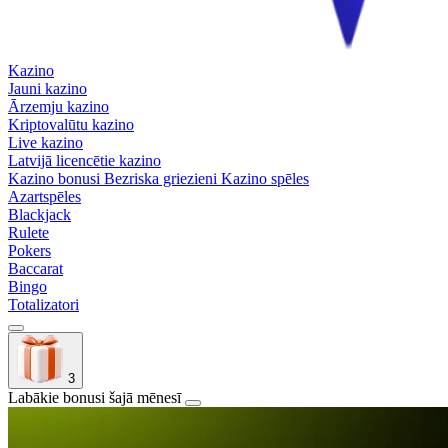
Kazino
Jauni kazino
Ārzemju kazino
Kriptovalūtu kazino
Live kazino
Latvijā licencētie kazino
Kazino bonusi
Bezriska griezieni
Kazino spēles
Azartspēles
Blackjack
Rulete
Pokers
Baccarat
Bingo
Totalizatori
3
Labākie bonusi šajā mēnesī