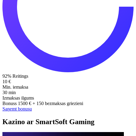
92%
Reitings
10 €
Min. iemaksa
30 min
Izmaksas ilgums
Bonuss 1500 €
+ 150 bezmaksas griezieni
Saņemt bonusu
Kazino ar SmartSoft Gaming