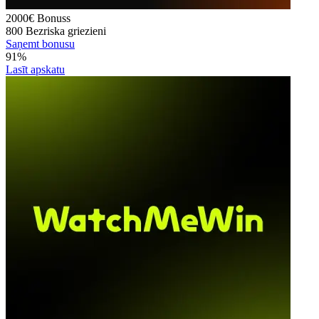
2000€
Bonuss
800
Bezriska griezieni
Saņemt bonusu
91%
Lasīt apskatu