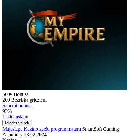
500€
Bonuss
200
Bezriska griezieni
Saņemt bonusu
93%
Lasīt apskatu
Ielādēt vairāk
Mājaslapa
Kazino spēļu programmatūra
SmartSoft Gaming
Atjaunots:
23.02.2024