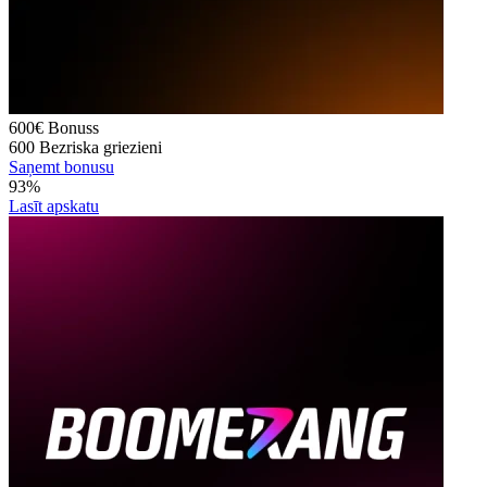
600€
Bonuss
600
Bezriska griezieni
Saņemt bonusu
93%
Lasīt apskatu