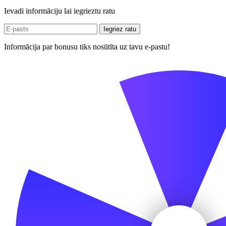
Ievadi informāciju lai iegrieztu ratu
Iegriez ratu
Informācija par bonusu tiks nosūtīta uz tavu e-pastu!