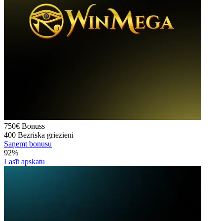
750€
Bonuss
400
Bezriska griezieni
Saņemt bonusu
92%
Lasīt apskatu