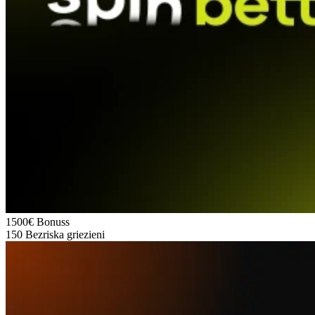
1500€
Bonuss
150
Bezriska griezieni