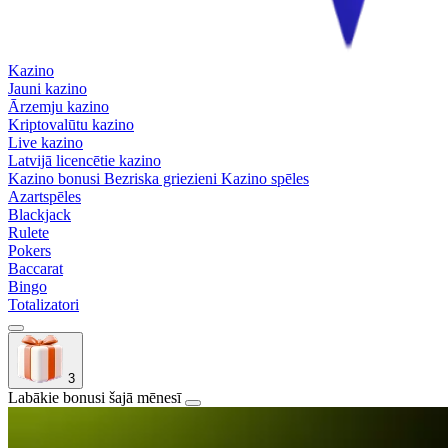
Kazino
Jauni kazino
Ārzemju kazino
Kriptovalūtu kazino
Live kazino
Latvijā licencētie kazino
Kazino bonusi
Bezriska griezieni
Kazino spēles
Azartspēles
Blackjack
Rulete
Pokers
Baccarat
Bingo
Totalizatori
3
Labākie bonusi šajā mēnesī