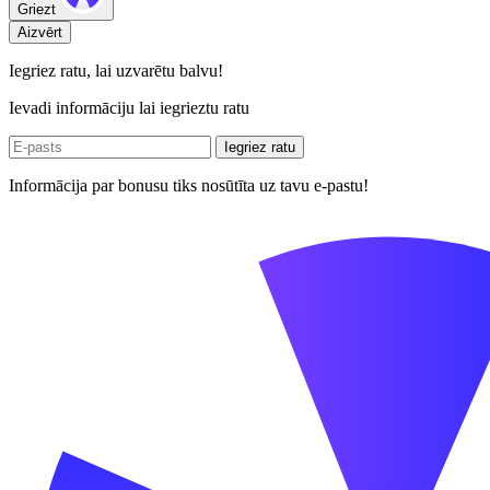
Griezt
Aizvērt
Iegriez ratu, lai uzvarētu balvu!
Ievadi informāciju lai iegrieztu ratu
Iegriez ratu
Informācija par bonusu tiks nosūtīta uz tavu e-pastu!