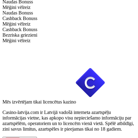
Naudas Bonuss
Mēģini vēlreiz
Naudas Bonuss
Cashback Bonuss
Mēģini vēlreiz
Cashback Bonuss
Bezriska griezieni
Mēģini vēlreiz
Mēs izvērtējam tikai licencētus kazino
Casino-latvija.com ir Latvijā vadošā interneta azartspēļu
informācijas vietne, kas apkopo visu nepieciešamo informāciju par
azartspēlēm, operatoriem un to licencēm vienā vietā. Spēlē atbildīgi,
zini savus limitus, azartspēles ir pieejamas tikai no 18 gadiem.