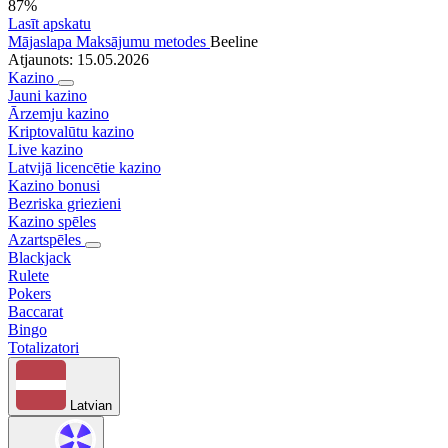
87%
Lasīt apskatu
Mājaslapa
Maksājumu metodes
Beeline
Atjaunots:
15.05.2026
Kazino
Jauni kazino
Ārzemju kazino
Kriptovalūtu kazino
Live kazino
Latvijā licencētie kazino
Kazino bonusi
Bezriska griezieni
Kazino spēles
Azartspēles
Blackjack
Rulete
Pokers
Baccarat
Bingo
Totalizatori
Latvian