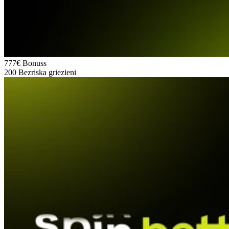
777€
Bonuss
200
Bezriska griezieni