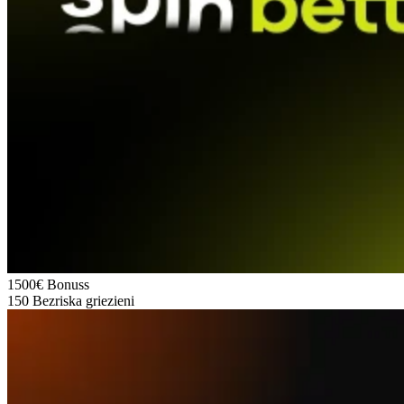
1500€
Bonuss
150
Bezriska griezieni