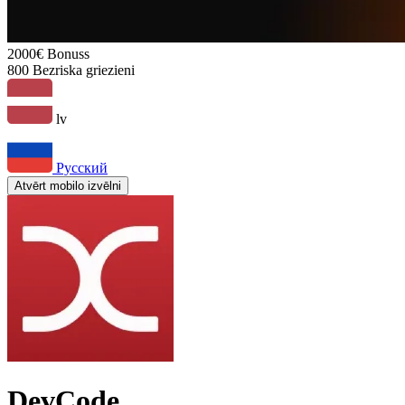
2000€
Bonuss
800
Bezriska griezieni
lv
Русский
Atvērt mobilo izvēlni
DevCode