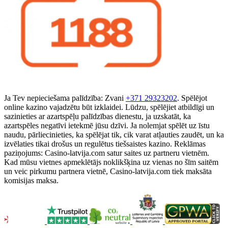
Ja Tev nepieciešama palīdzība: Zvani
+371 29323202
. Spēlējot
online kazino vajadzētu būt izklaidei. Lūdzu, spēlējiet atbildīgi un
sazinieties ar azartspēļu palīdzības dienestu, ja uzskatāt, ka
azartspēles negatīvi ietekmē jūsu dzīvi. Ja nolemjat spēlēt uz īstu
naudu, pārliecinieties, ka spēlējat tik, cik varat atļauties zaudēt, un ka
izvēlaties tikai drošus un regulētus tiešsaistes kazino. Reklāmas
paziņojums: Casino-latvija.com satur saites uz partneru vietnēm.
Kad mūsu vietnes apmeklētājs noklikšķina uz vienas no šīm saitēm
un veic pirkumu partnera vietnē, Casino-latvija.com tiek maksāta
komisijas maksa.