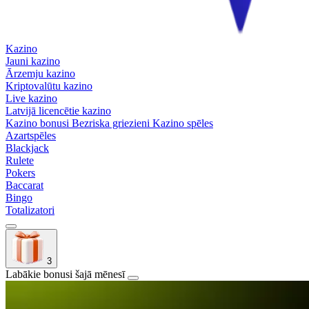
Kazino
Jauni kazino
Ārzemju kazino
Kriptovalūtu kazino
Live kazino
Latvijā licencētie kazino
Kazino bonusi
Bezriska griezieni
Kazino spēles
Azartspēles
Blackjack
Rulete
Pokers
Baccarat
Bingo
Totalizatori
3
Labākie bonusi šajā mēnesī