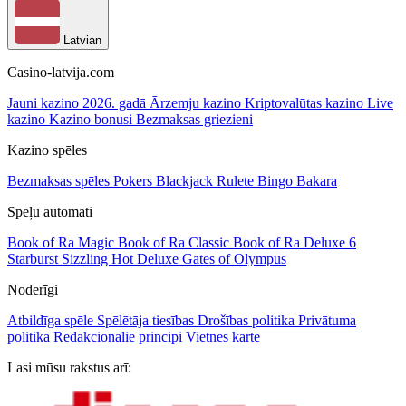
Latvian
Casino-latvija.com
Jauni kazino 2026. gadā
Ārzemju kazino
Kriptovalūtas kazino
Live
kazino
Kazino bonusi
Bezmaksas griezieni
Kazino spēles
Bezmaksas spēles
Pokers
Blackjack
Rulete
Bingo
Bakara
Spēļu automāti
Book of Ra Magic
Book of Ra Classic
Book of Ra Deluxe 6
Starburst
Sizzling Hot Deluxe
Gates of Olympus
Noderīgi
Atbildīga spēle
Spēlētāja tiesības
Drošības politika
Privātuma
politika
Redakcionālie principi
Vietnes karte
Lasi mūsu rakstus arī: