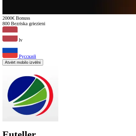
2000€
Bonuss
800
Bezriska griezieni
lv
Русский
Atvērt mobilo izvēlni
Euteller