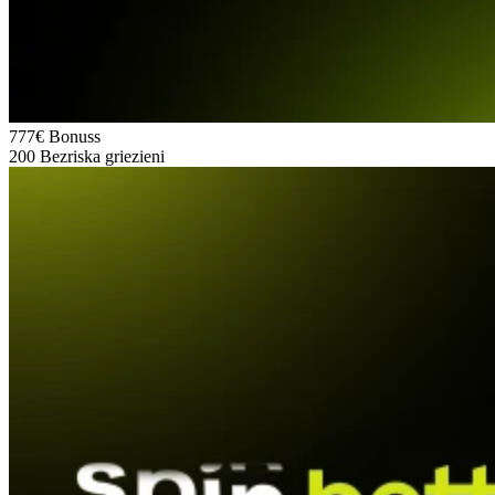
777€
Bonuss
200
Bezriska griezieni