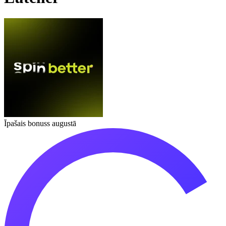
Īpašais bonuss augustā