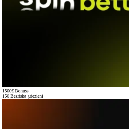
1500€
Bonuss
150
Bezriska griezieni