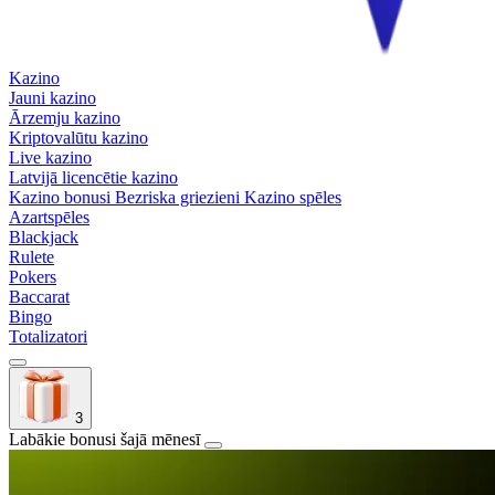
Kazino
Jauni kazino
Ārzemju kazino
Kriptovalūtu kazino
Live kazino
Latvijā licencētie kazino
Kazino bonusi
Bezriska griezieni
Kazino spēles
Azartspēles
Blackjack
Rulete
Pokers
Baccarat
Bingo
Totalizatori
3
Labākie bonusi šajā mēnesī