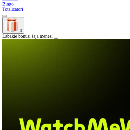
Bingo
Totalizatori
3
Labākie bonusi šajā mēnesī