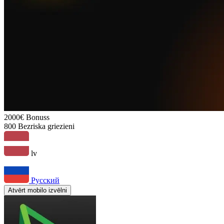
2000€
Bonuss
800
Bezriska griezieni
lv
Русский
Atvērt mobilo izvēlni