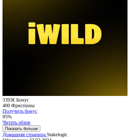
3393€
Бонус
400
Фриспины
Получить бонус
95%
Читать обзор
Показать больше
Домашняя страница
Stakelogic