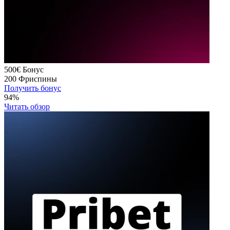
500€
Бонус
200
Фриспины
Получить бонус
94%
Читать обзор