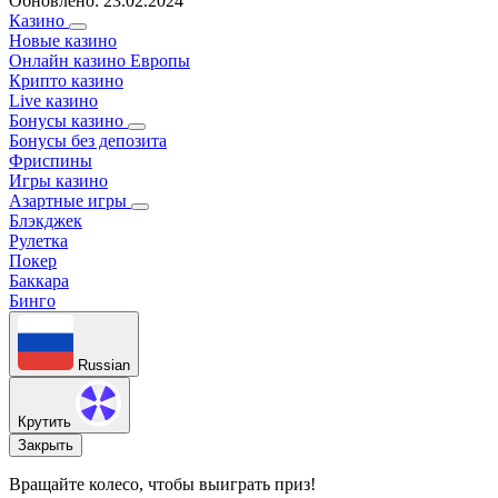
Обновлено:
23.02.2024
Казино
Новые казино
Онлайн казино Европы
Крипто казино
Live казино
Бонусы казино
Бонусы без депозита
Фриспины
Игры казино
Азартные игры
Блэкджек
Рулетка
Покер
Баккара
Бинго
Russian
Крутить
Закрыть
Вращайте колесо, чтобы выиграть приз!