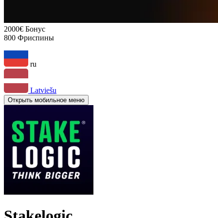
2000€
Бонус
800
Фриспины
ru
Latviešu
Открыть мобильное меню
Stakelogic