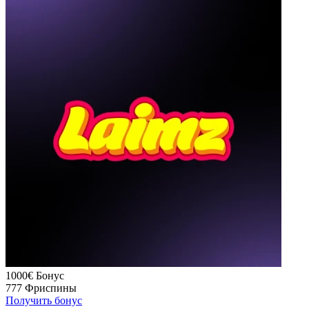
1000€
Бонус
777
Фриспины
Получить бонус