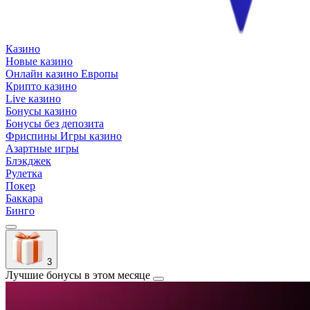
Казино
Новые казино
Онлайн казино Европы
Крипто казино
Live казино
Бонусы казино
Бонусы без депозита
Фриспины
Игры казино
Азартные игры
Блэкджек
Рулетка
Покер
Баккара
Бинго
3
Лучшие бонусы в этом месяце