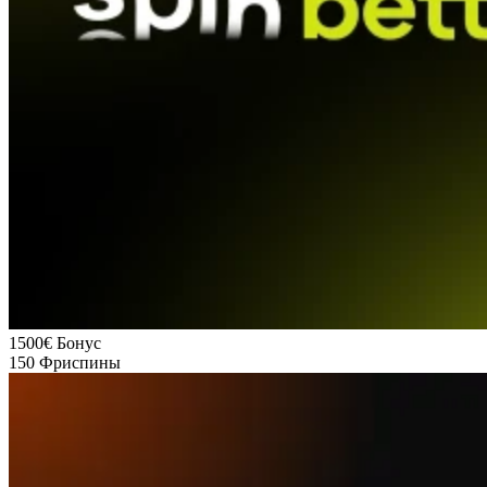
1500€
Бонус
150
Фриспины