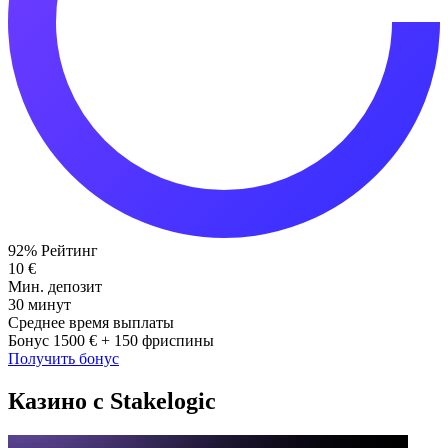
92%
Рейтинг
10 €
Мин. депозит
30 минут
Среднее время выплаты
Бонус 1500 €
+ 150 фриспины
Получить бонус
Казино с Stakelogic