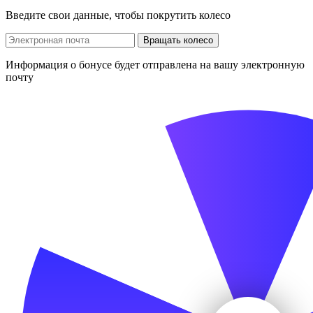
Введите свои данные, чтобы покрутить колесо
Вращать колесо
Информация о бонусе будет отправлена ​​на вашу электронную
почту