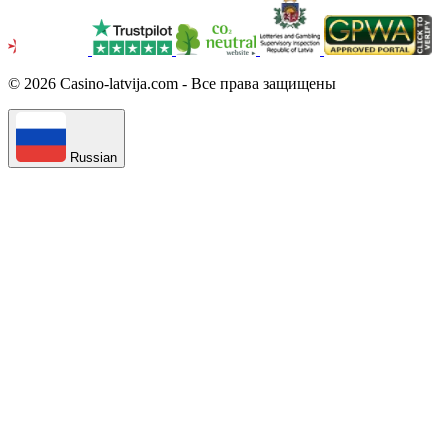
© 2026 Casino-latvija.com - Все права защищены
Russian