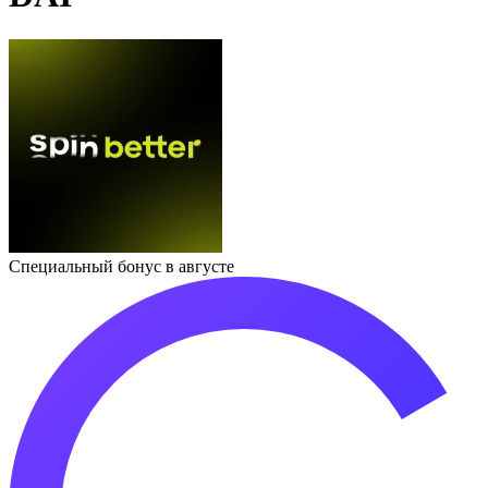
Специальный бонус в августе