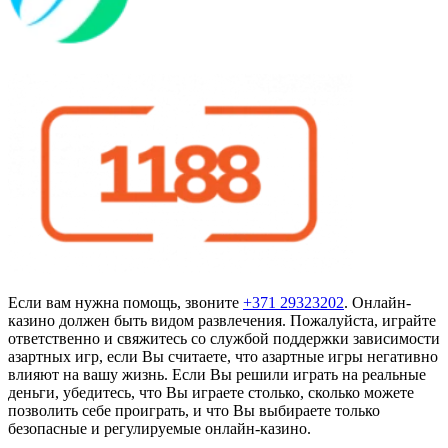
Если вам нужна помощь, звоните
+371 29323202
. Онлайн-
казино должен быть видом развлечения. Пожалуйста, играйте
ответственно и свяжитесь со службой поддержки зависимости
азартных игр, если Вы считаете, что азартные игры негативно
влияют на вашу жизнь. Если Вы решили играть на реальные
деньги, убедитесь, что Вы играете столько, сколько можете
позволить себе проиграть, и что Вы выбираете только
безопасные и регулируемые онлайн-казино.