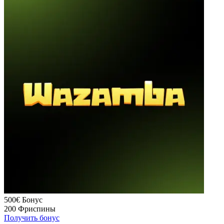
500€
Бонус
200
Фриспины
Получить бонус