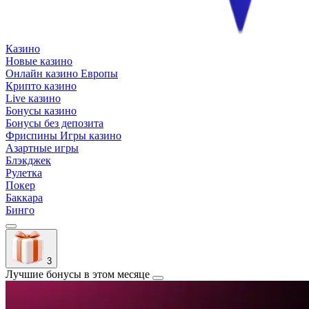
Казино
Новые казино
Онлайн казино Европы
Крипто казино
Live казино
Бонусы казино
Бонусы без депозита
Фриспины
Игры казино
Азартные игры
Блэкджек
Рулетка
Покер
Баккара
Бинго
3
Лучшие бонусы в этом месяце