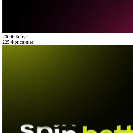
2000€
Бонус
225
Фриспины