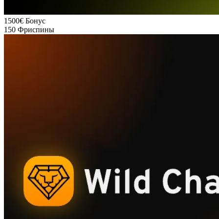
1500€
Бонус
150
Фриспины