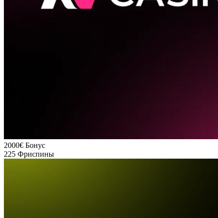
2000€
Бонус
225
Фриспины