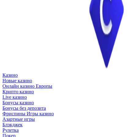
Казино
Новые казино
Онлайн казино Европы
Крипто казино
Live казино
Бонусы казино
Бонусы без депозита
Фриспины
Игры казино
Азартные игры
Блэкджек
Рулетка
Покер