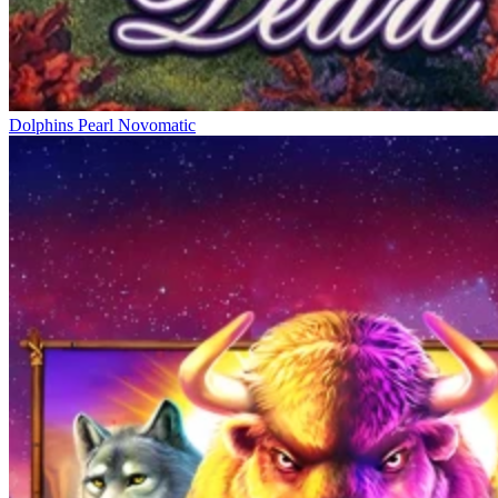
Dolphins Pearl
Novomatic