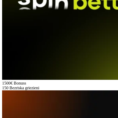
1500€
Bonuss
150
Bezriska griezieni