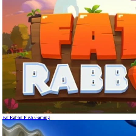
Fat Rabbit
Push Gaming