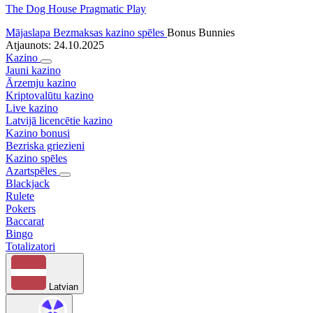
The Dog House
Pragmatic Play
Mājaslapa
Bezmaksas kazino spēles
Bonus Bunnies
Atjaunots:
24.10.2025
Kazino
Jauni kazino
Ārzemju kazino
Kriptovalūtu kazino
Live kazino
Latvijā licencētie kazino
Kazino bonusi
Bezriska griezieni
Kazino spēles
Azartspēles
Blackjack
Rulete
Pokers
Baccarat
Bingo
Totalizatori
Latvian