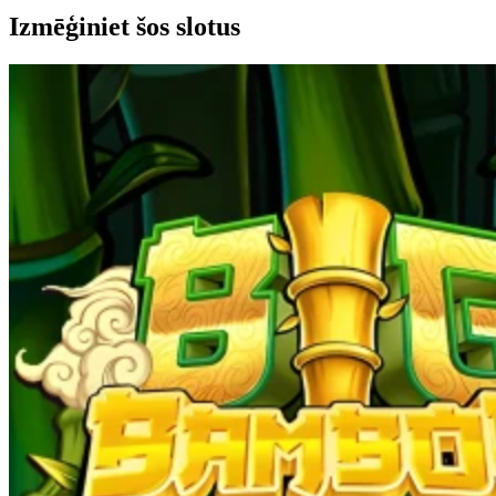
Izmēģiniet šos slotus