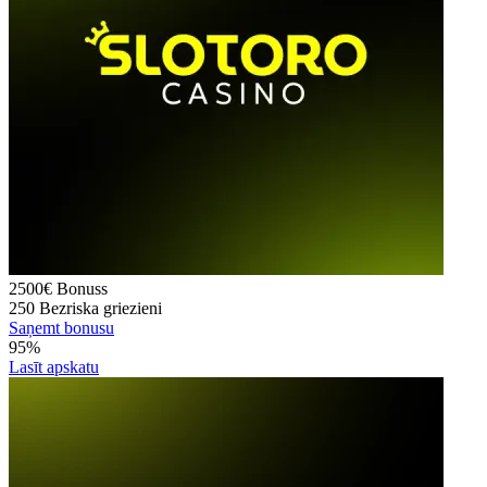
2500€
Bonuss
250
Bezriska griezieni
Saņemt bonusu
95%
Lasīt apskatu