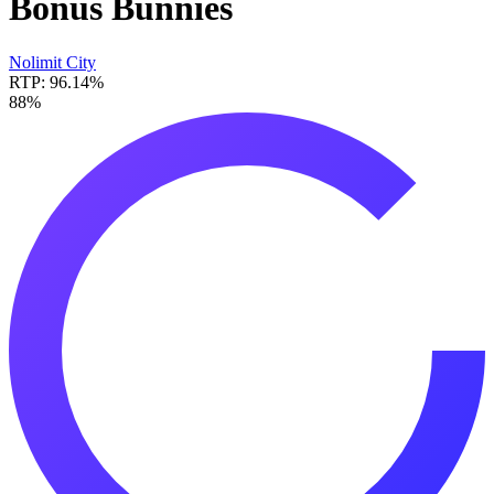
Bonus Bunnies
Nolimit City
RTP:
96.14%
88%