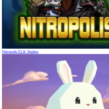
Nitropolis
ELK Studios