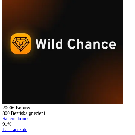
2000€
Bonuss
800
Bezriska griezieni
Saņemt bonusu
91%
Lasīt apskatu