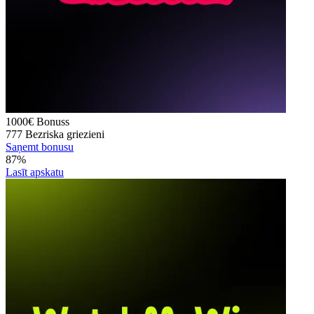
1000€
Bonuss
777
Bezriska griezieni
Saņemt bonusu
87%
Lasīt apskatu