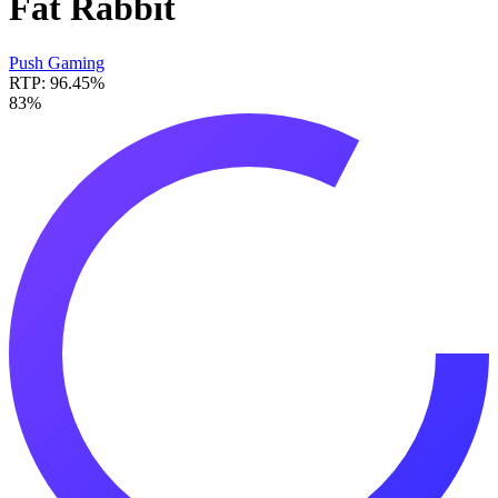
Fat Rabbit
Push Gaming
RTP:
96.45%
83%