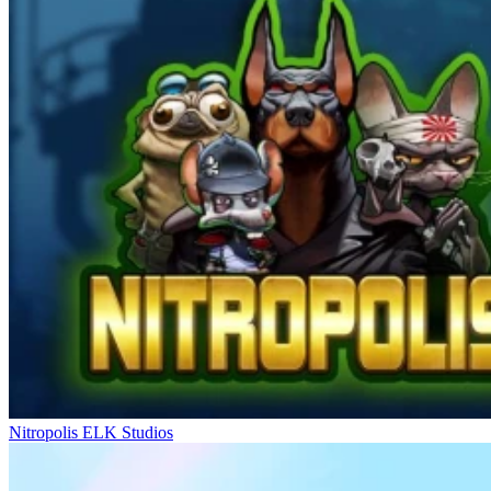
Nitropolis
ELK Studios