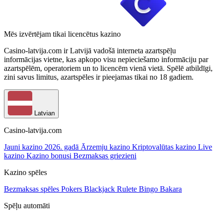
Mēs izvērtējam tikai licencētus kazino
Casino-latvija.com ir Latvijā vadošā interneta azartspēļu
informācijas vietne, kas apkopo visu nepieciešamo informāciju par
azartspēlēm, operatoriem un to licencēm vienā vietā. Spēlē atbildīgi,
zini savus limitus, azartspēles ir pieejamas tikai no 18 gadiem.
Latvian
Casino-latvija.com
Jauni kazino 2026. gadā
Ārzemju kazino
Kriptovalūtas kazino
Live
kazino
Kazino bonusi
Bezmaksas griezieni
Kazino spēles
Bezmaksas spēles
Pokers
Blackjack
Rulete
Bingo
Bakara
Spēļu automāti