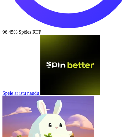
96.45%
Spēles RTP
Spēlē ar īstu naudu