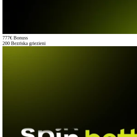
777€
Bonuss
200
Bezriska griezieni