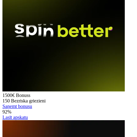
1500€
Bonuss
150
Bezriska griezieni
Saņemt bonusu
92%
Lasīt apskatu