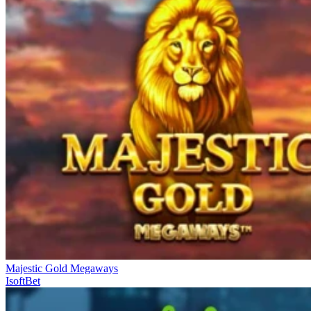
Majestic Gold Megaways
IsoftBet