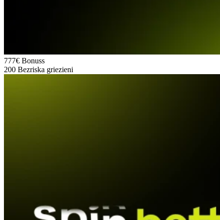
777€
Bonuss
200
Bezriska griezieni