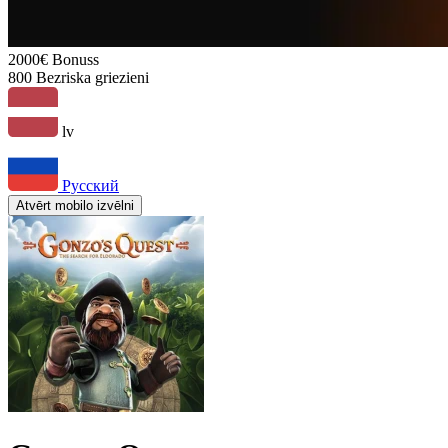
2000€
Bonuss
800
Bezriska griezieni
lv
Русский
Atvērt mobilo izvēlni