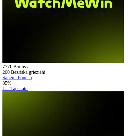
777€
Bonuss
200
Bezriska griezieni
Saņemt bonusu
85%
Lasīt apskatu