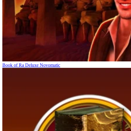
Book of Ra Deluxe
Novomatic