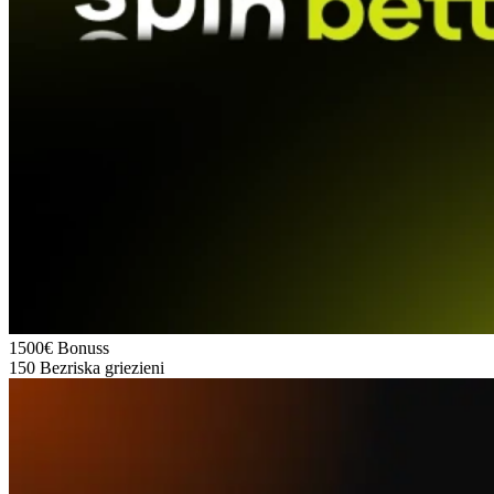
1500€
Bonuss
150
Bezriska griezieni