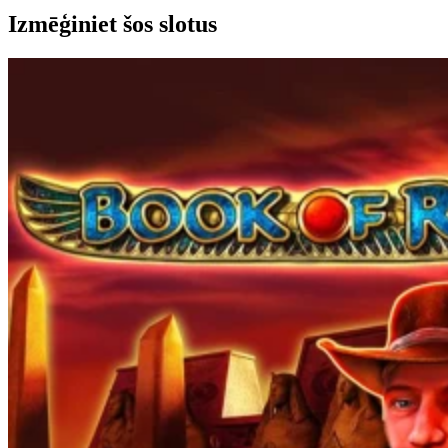
Izmēģiniet šos slotus