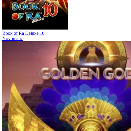
Book of Ra Deluxe 10
Novomatic