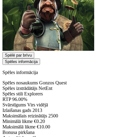
Spēlē par brīvu
Spēles informācija
Spēles informācija
Spēles nosaukums
Gonzos Quest
Spēles izstrādātājs
NetEnt
Spēles stili
Explorers
RTP
96.00%
Svārstīgums
Virs vidējā
Izlaišanas gads
2013
Maksimālais reizinātājs
2500
Minimālā likme
€0.20
Maksimālā likme
€10.00
Bonusa pirkšana