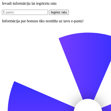
Ievadi informāciju lai iegrieztu ratu
Iegriez ratu
Informācija par bonusu tiks nosūtīta uz tavu e-pastu!