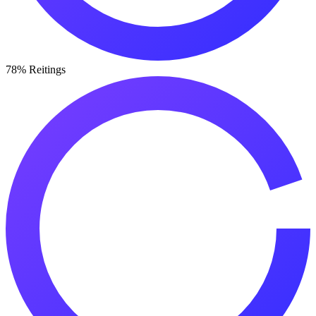
78%
Reitings