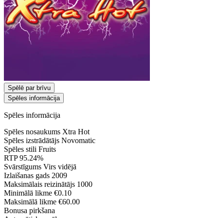
Spēlē par brīvu
Spēles informācija
Spēles informācija
Spēles nosaukums
Xtra Hot
Spēles izstrādātājs
Novomatic
Spēles stili
Fruits
RTP
95.24%
Svārstīgums
Virs vidējā
Izlaišanas gads
2009
Maksimālais reizinātājs
1000
Minimālā likme
€0.10
Maksimālā likme
€60.00
Bonusa pirkšana