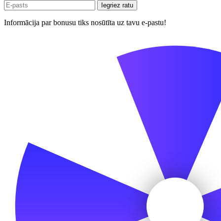
Iegriez ratu
Informācija par bonusu tiks nosūtīta uz tavu e-pastu!