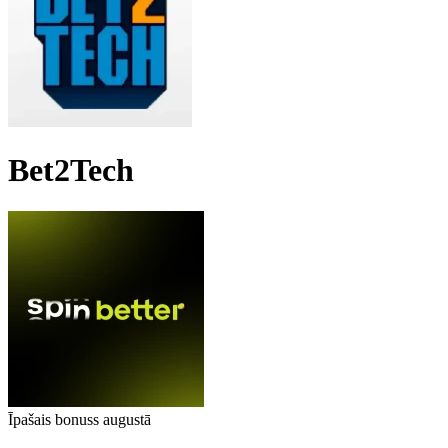
Bet2Tech
Īpašais bonuss augustā