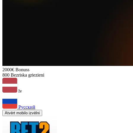
2000€
Bonuss
800
Bezriska griezieni
lv
Русский
Atvērt mobilo izvēlni