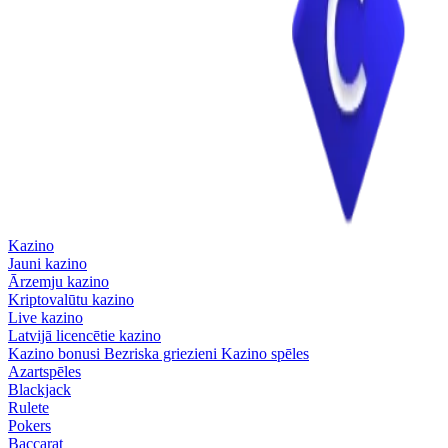
Kazino
Jauni kazino
Ārzemju kazino
Kriptovalūtu kazino
Live kazino
Latvijā licencētie kazino
Kazino bonusi
Bezriska griezieni
Kazino spēles
Azartspēles
Blackjack
Rulete
Pokers
Baccarat