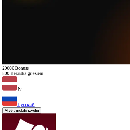
2000€
Bonuss
800
Bezriska griezieni
lv
Русский
Atvērt mobilo izvēlni