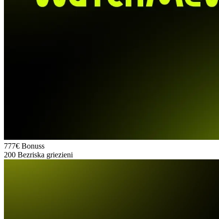
777€
Bonuss
200
Bezriska griezieni