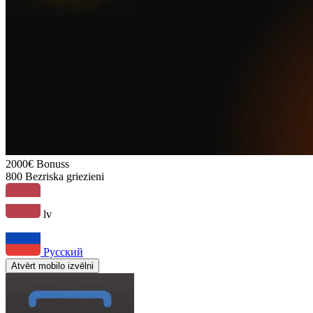
2000€
Bonuss
800
Bezriska griezieni
lv
Русский
Atvērt mobilo izvēlni