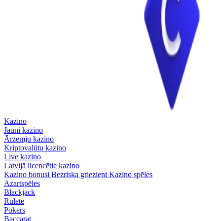
Kazino
Jauni kazino
Ārzemju kazino
Kriptovalūtu kazino
Live kazino
Latvijā licencētie kazino
Kazino bonusi
Bezriska griezieni
Kazino spēles
Azartspēles
Blackjack
Rulete
Pokers
Baccarat