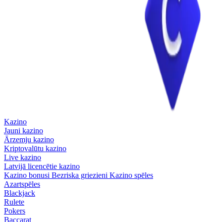
Kazino
Jauni kazino
Ārzemju kazino
Kriptovalūtu kazino
Live kazino
Latvijā licencētie kazino
Kazino bonusi
Bezriska griezieni
Kazino spēles
Azartspēles
Blackjack
Rulete
Pokers
Baccarat