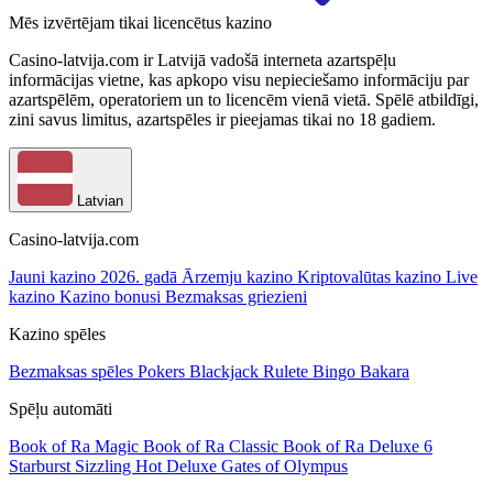
Mēs izvērtējam tikai licencētus kazino
Casino-latvija.com ir Latvijā vadošā interneta azartspēļu
informācijas vietne, kas apkopo visu nepieciešamo informāciju par
azartspēlēm, operatoriem un to licencēm vienā vietā. Spēlē atbildīgi,
zini savus limitus, azartspēles ir pieejamas tikai no 18 gadiem.
Latvian
Casino-latvija.com
Jauni kazino 2026. gadā
Ārzemju kazino
Kriptovalūtas kazino
Live
kazino
Kazino bonusi
Bezmaksas griezieni
Kazino spēles
Bezmaksas spēles
Pokers
Blackjack
Rulete
Bingo
Bakara
Spēļu automāti
Book of Ra Magic
Book of Ra Classic
Book of Ra Deluxe 6
Starburst
Sizzling Hot Deluxe
Gates of Olympus