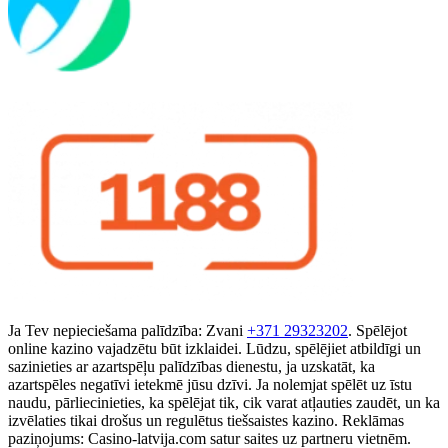
Ja Tev nepieciešama palīdzība: Zvani
+371 29323202
. Spēlējot
online kazino vajadzētu būt izklaidei. Lūdzu, spēlējiet atbildīgi un
sazinieties ar azartspēļu palīdzības dienestu, ja uzskatāt, ka
azartspēles negatīvi ietekmē jūsu dzīvi. Ja nolemjat spēlēt uz īstu
naudu, pārliecinieties, ka spēlējat tik, cik varat atļauties zaudēt, un ka
izvēlaties tikai drošus un regulētus tiešsaistes kazino. Reklāmas
paziņojums: Casino-latvija.com satur saites uz partneru vietnēm.