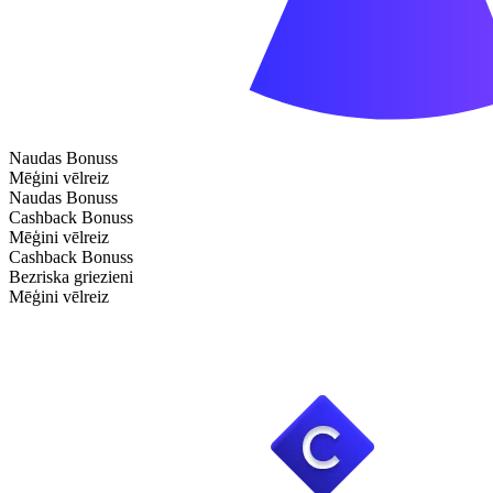
Naudas Bonuss
Mēģini vēlreiz
Naudas Bonuss
Cashback Bonuss
Mēģini vēlreiz
Cashback Bonuss
Bezriska griezieni
Mēģini vēlreiz