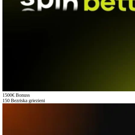
1500€
Bonuss
150
Bezriska griezieni