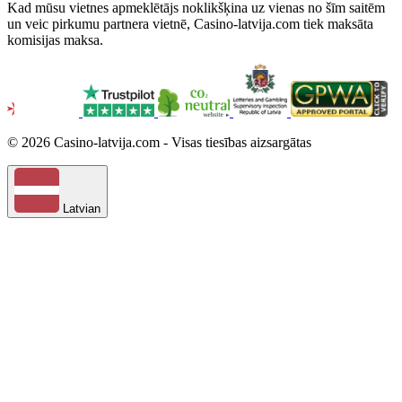
Kad mūsu vietnes apmeklētājs noklikšķina uz vienas no šīm saitēm
un veic pirkumu partnera vietnē, Casino-latvija.com tiek maksāta
komisijas maksa.
© 2026 Casino-latvija.com - Visas tiesības aizsargātas
Latvian