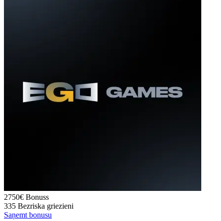
2750€
Bonuss
335
Bezriska griezieni
Saņemt bonusu