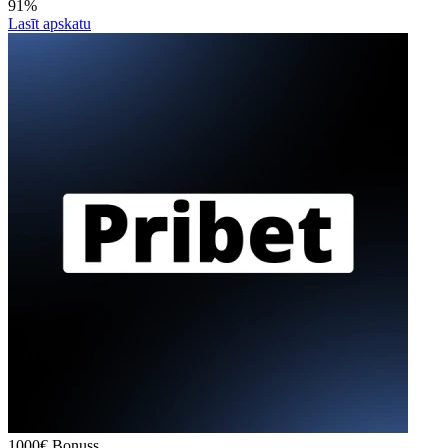
91%
Lasīt apskatu
1000€
Bonuss