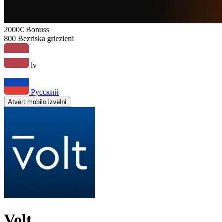
2000€
Bonuss
800
Bezriska griezieni
lv
Русский
Atvērt mobilo izvēlni
Volt