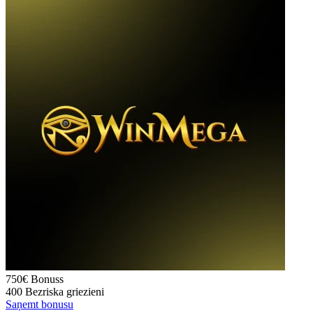
750€
Bonuss
400
Bezriska griezieni
Saņemt bonusu