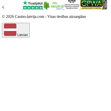
© 2026 Casino-latvija.com - Visas tiesības aizsargātas
Latvian