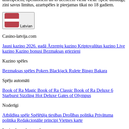
zini savus limitus, azartspēles ir pieejamas tikai no 18 gadiem.
Latvian
Casino-latvija.com
Jauni kazino 2026. gadā
Ārzemju kazino
Kriptovalūtas kazino
Live
kazino
Kazino bonusi
Bezmaksas griezieni
Kazino spēles
Bezmaksas spēles
Pokers
Blackjack
Rulete
Bingo
Bakara
Spēļu automāti
Book of Ra Magic
Book of Ra Classic
Book of Ra Deluxe 6
Starburst
Sizzling Hot Deluxe
Gates of Olympus
Noderīgi
Atbildīga spēle
Spēlētāja tiesības
Drošības politika
Privātuma
politika
Redakcionālie principi
Vietnes karte