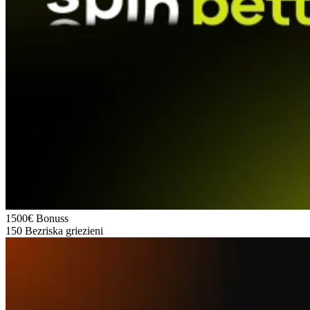
1500€
Bonuss
150
Bezriska griezieni