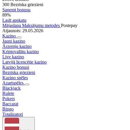
300
Bezriska griezieni
Saņemt bonusu
89%
Lasīt apskatu
Mājaslapa
Maksājumu metodes
Postepay
Atjaunots:
29.05.2026
Kazino
Jauni kazino
Ārzemju kazino
Kriptovalūtu kazino
Live kazino
Latvijā licencētie kazino
Kazino bonusi
Bezriska griezieni
Kazino spēles
Azartspēles
Blackjack
Rulete
Pokers
Baccarat
Bingo
Totalizatori