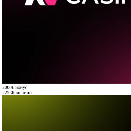
2000€
Бонус
225
Фриспины