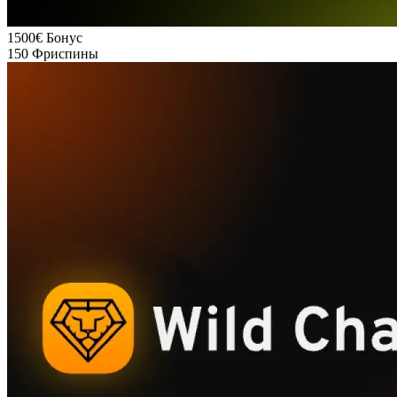
1500€
Бонус
150
Фриспины