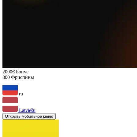
2000€
Бонус
800
Фриспины
ru
Latviešu
Открыть мобильное меню