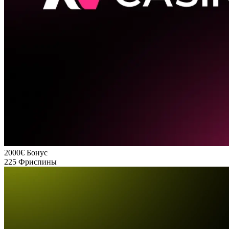
2000€
Бонус
225
Фриспины