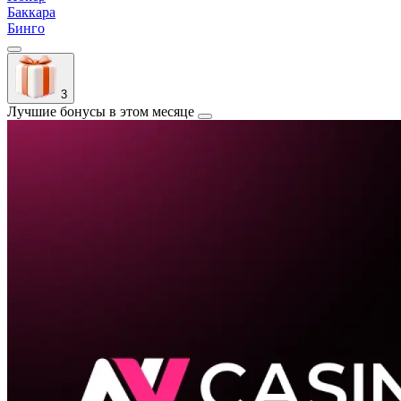
Баккара
Бинго
3
Лучшие бонусы в этом месяце