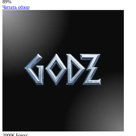
89%
Читать обзор
2000€
Бонус