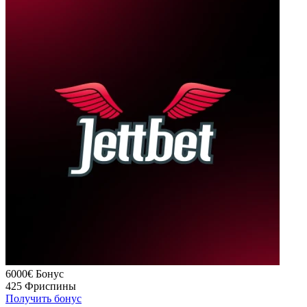
6000€
Бонус
425
Фриспины
Получить бонус