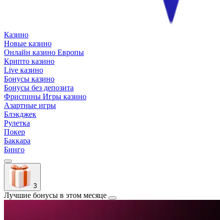
Казино
Новые казино
Онлайн казино Европы
Крипто казино
Live казино
Бонусы казино
Бонусы без депозита
Фриспины
Игры казино
Азартные игры
Блэкджек
Рулетка
Покер
Баккара
Бинго
3
Лучшие бонусы в этом месяце