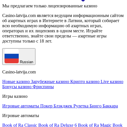
Мы предлагаем только лицензированные казино
Casino-latvija.com является ведущим информационным сайтом
об азартных играх в Интернете в Латвии, который собирает
всю необходимую информацию об азартных играх,
операторах и их лицензиях в одном месте. Играйте
ответственно, знайте свои пределы — азартные игры
доступны только с 18 лет.
Russian
Casino-latvija.com
Новые казино
Зарубежные казино
Крипто казино
Live казино
Бонусы казино
Фриспины
Игры казино
Игровые автоматы
Покер
Блэкджек
Рулетка
Бинго
Баккара
Игровые автоматы
Book of Ra Classic
Book of Ra Deluxe 6
Book of Ra Magic
Book