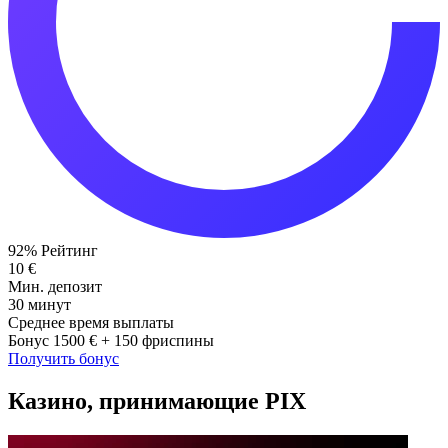
92%
Рейтинг
10 €
Мин. депозит
30 минут
Среднее время выплаты
Бонус 1500 €
+ 150 фриспины
Получить бонус
Казино, принимающие PIX