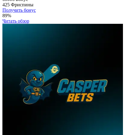
425
Фриспины
Получить бонус
89%
Читать обзор