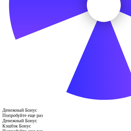
Денежный Бонус
Попробуйте еще раз
Денежный Бонус
Кэшбэк Бонус