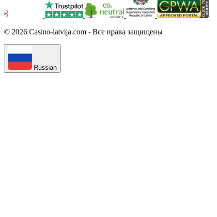
© 2026 Casino-latvija.com - Все права защищены
Russian