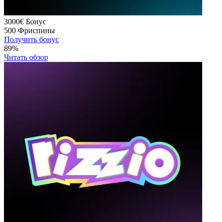
3000€
Бонус
500
Фриспины
Получить бонус
89%
Читать обзор