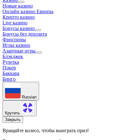
Казино
Новые казино
Онлайн казино Европы
Крипто казино
Live казино
Бонусы казино
Бонусы без депозита
Фриспины
Игры казино
Азартные игры
Блэкджек
Рулетка
Покер
Баккара
Бинго
Russian
Крутить
Закрыть
Вращайте колесо, чтобы выиграть приз!