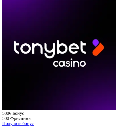
500€
Бонус
500
Фриспины
Получить бонус