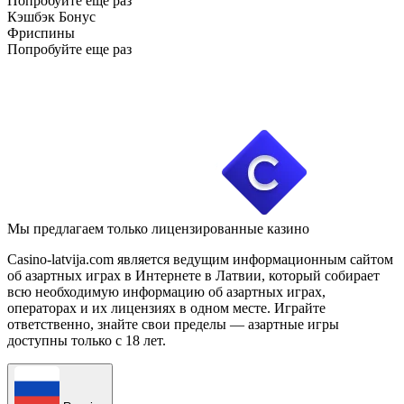
Попробуйте еще раз
Кэшбэк Бонус
Фриспины
Попробуйте еще раз
Мы предлагаем только лицензированные казино
Casino-latvija.com является ведущим информационным сайтом
об азартных играх в Интернете в Латвии, который собирает
всю необходимую информацию об азартных играх,
операторах и их лицензиях в одном месте. Играйте
ответственно, знайте свои пределы — азартные игры
доступны только с 18 лет.