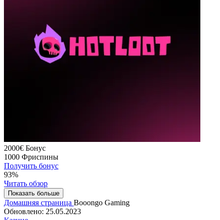
2000€
Бонус
1000
Фриспины
Получить бонус
93%
Читать обзор
Показать больше
Домашняя страница
Booongo Gaming
Обновлено:
25.05.2023