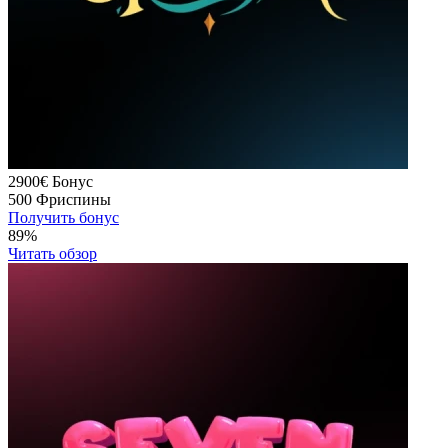
2900€
Бонус
500
Фриспины
Получить бонус
89%
Читать обзор