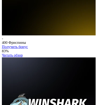
-
400
Фриспины
Получить бонус
83%
Читать обзор