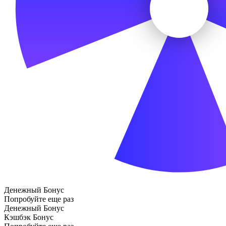
Денежный Бонус
Попробуйте еще раз
Денежный Бонус
Кэшбэк Бонус