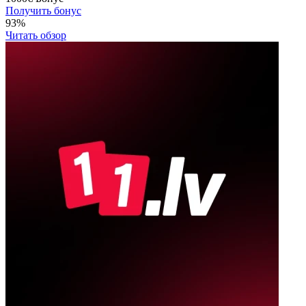
Получить бонус
93%
Читать обзор