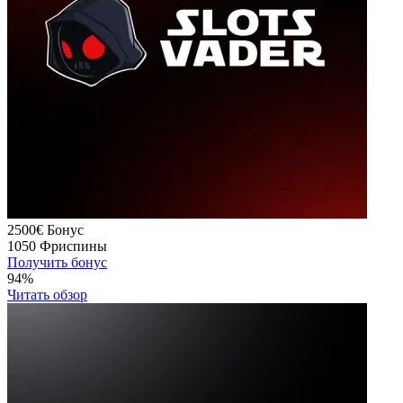
2500€
Бонус
1050
Фриспины
Получить бонус
94%
Читать обзор