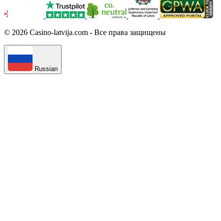
© 2026 Casino-latvija.com - Все права защищены
Russian