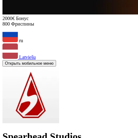
2000€
Бонус
800
Фриспины
ru
Latviešu
Открыть мобильное меню
Spearhead Studios