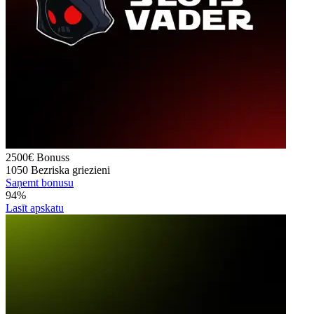
2500€
Bonuss
1050
Bezriska griezieni
Saņemt bonusu
94%
Lasīt apskatu