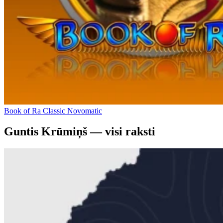
Book of Ra Classic
Novomatic
Guntis Krūmiņš — visi raksti