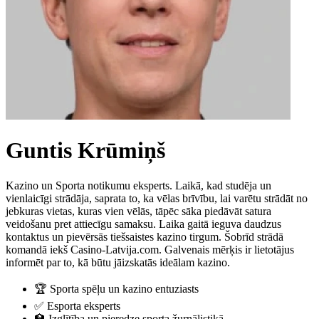
Guntis Krūmiņš
Kazino un Sporta notikumu eksperts. Laikā, kad studēja un
vienlaicīgi strādāja, saprata to, ka vēlas brīvību, lai varētu strādāt no
jebkuras vietas, kuras vien vēlās, tāpēc sāka piedāvāt satura
veidošanu pret attiecīgu samaksu. Laika gaitā ieguva daudzus
kontaktus un pievērsās tiešsaistes kazino tirgum. Šobrīd strādā
komandā iekš Casino-Latvija.com. Galvenais mērķis ir lietotājus
informēt par to, kā būtu jāizskatās ideālam kazino.
🏆 Sporta spēļu un kazino entuziasts
✅ Esporta eksperts
🏫 Izglītība un pieredze sporta žurnālistikā