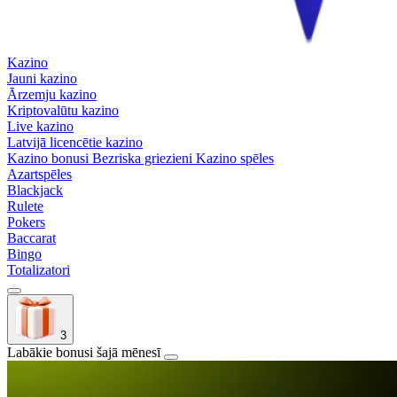
Kazino
Jauni kazino
Ārzemju kazino
Kriptovalūtu kazino
Live kazino
Latvijā licencētie kazino
Kazino bonusi
Bezriska griezieni
Kazino spēles
Azartspēles
Blackjack
Rulete
Pokers
Baccarat
Bingo
Totalizatori
3
Labākie bonusi šajā mēnesī