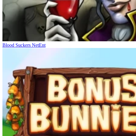
Blood Suckers
NetEnt