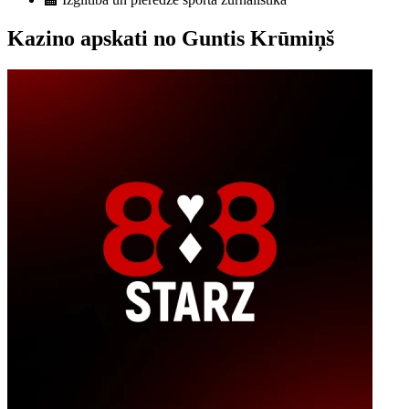
Kazino apskati no Guntis Krūmiņš