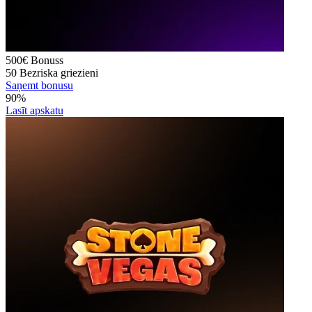
500€
Bonuss
50
Bezriska griezieni
Saņemt bonusu
90%
Lasīt apskatu