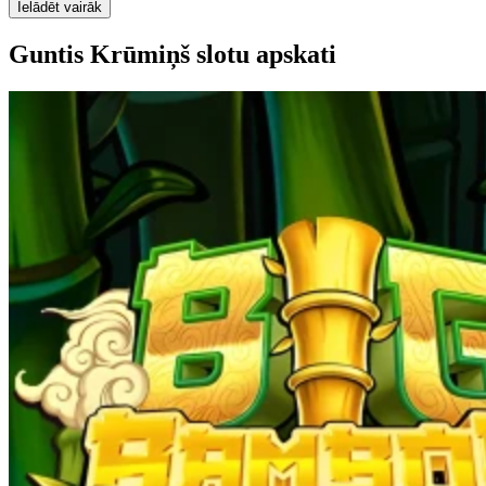
Ielādēt vairāk
Guntis Krūmiņš slotu apskati