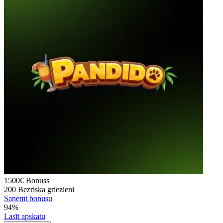
1500€
Bonuss
200
Bezriska griezieni
Saņemt bonusu
94%
Lasīt apskatu