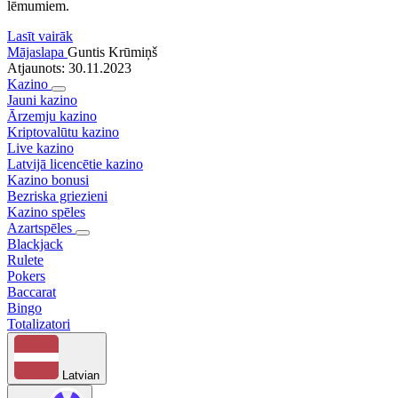
lēmumiem.
Lasīt vairāk
Mājaslapa
Guntis Krūmiņš
Atjaunots:
30.11.2023
Kazino
Jauni kazino
Ārzemju kazino
Kriptovalūtu kazino
Live kazino
Latvijā licencētie kazino
Kazino bonusi
Bezriska griezieni
Kazino spēles
Azartspēles
Blackjack
Rulete
Pokers
Baccarat
Bingo
Totalizatori
Latvian