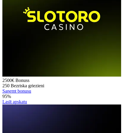
2500€
Bonuss
250
Bezriska griezieni
Saņemt bonusu
95%
Lasīt apskatu