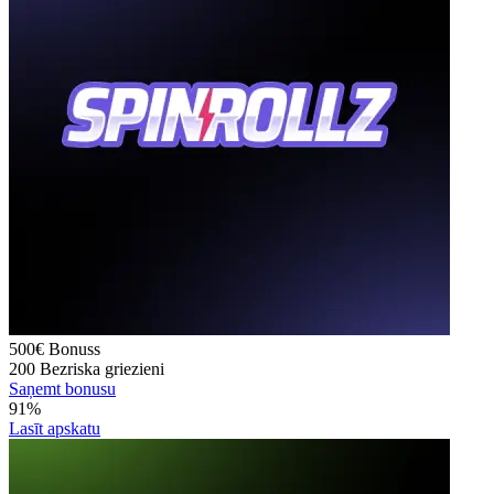
500€
Bonuss
200
Bezriska griezieni
Saņemt bonusu
91%
Lasīt apskatu