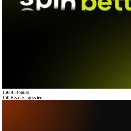
1500€
Bonuss
150
Bezriska griezieni