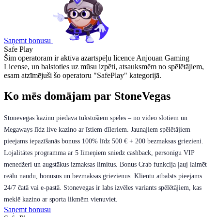
Saņemt bonusu
Safe
Play
Šim operatoram ir aktīva azartspēļu licence Anjouan Gaming
License, un balstoties uz mūsu izpēti, atsauksmēm no spēlētājiem,
esam atzīmējuši šo operatoru "SafePlay" kategorijā.
Ko mēs domājam par StoneVegas
Stonevegas kazino piedāvā tūkstošiem spēles – no video slotiem un
Megaways līdz live kazino ar īstiem dīleriem. Jaunajiem spēlētājiem
pieejams iepazīšanās bonuss 100% līdz 500 € + 200 bezmaksas griezieni.
Lojalitātes programma ar 5 līmeņiem sniedz cashback, personīgu VIP
menedžeri un augstākus izmaksas limitus. Bonus Crab funkcija ļauj laimēt
reālu naudu, bonusus un bezmaksas griezienus. Klientu atbalsts pieejams
24/7 čatā vai e-pastā. Stonevegas ir labs izvēles variants spēlētājiem, kas
meklē kazino ar sporta likmēm vienuviet.
Saņemt bonusu