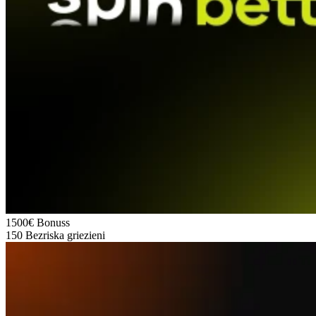
1500€
Bonuss
150
Bezriska griezieni