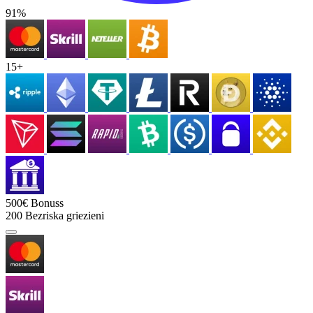
91%
15+
500€
Bonuss
200
Bezriska griezieni