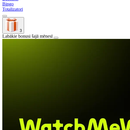
Bingo
Totalizatori
3
Labākie bonusi šajā mēnesī