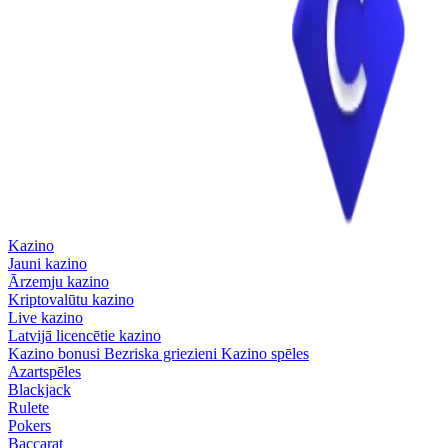
Kazino
Jauni kazino
Ārzemju kazino
Kriptovalūtu kazino
Live kazino
Latvijā licencētie kazino
Kazino bonusi
Bezriska griezieni
Kazino spēles
Azartspēles
Blackjack
Rulete
Pokers
Baccarat