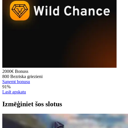
2000€
Bonuss
800
Bezriska griezieni
Saņemt bonusu
91%
Lasīt apskatu
Izmēģiniet šos slotus