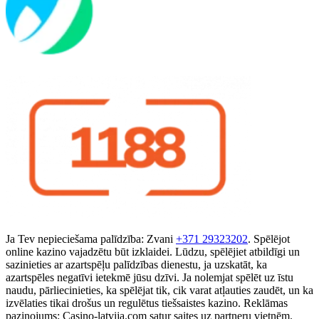
Ja Tev nepieciešama palīdzība: Zvani
+371 29323202
. Spēlējot
online kazino vajadzētu būt izklaidei. Lūdzu, spēlējiet atbildīgi un
sazinieties ar azartspēļu palīdzības dienestu, ja uzskatāt, ka
azartspēles negatīvi ietekmē jūsu dzīvi. Ja nolemjat spēlēt uz īstu
naudu, pārliecinieties, ka spēlējat tik, cik varat atļauties zaudēt, un ka
izvēlaties tikai drošus un regulētus tiešsaistes kazino. Reklāmas
paziņojums: Casino-latvija.com satur saites uz partneru vietnēm.