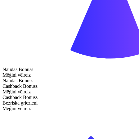
Naudas Bonuss
Mēģini vēlreiz
Naudas Bonuss
Cashback Bonuss
Mēģini vēlreiz
Cashback Bonuss
Bezriska griezieni
Mēģini vēlreiz