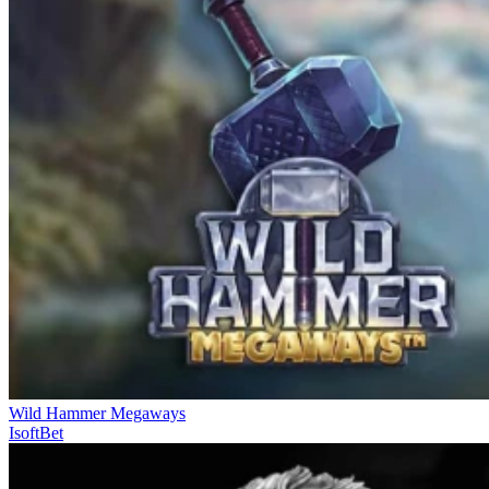
Wild Hammer Megaways
IsoftBet