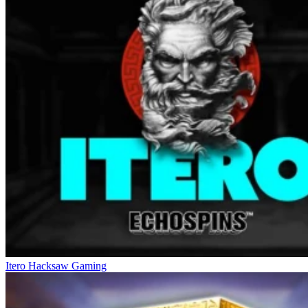
Itero
Hacksaw Gaming