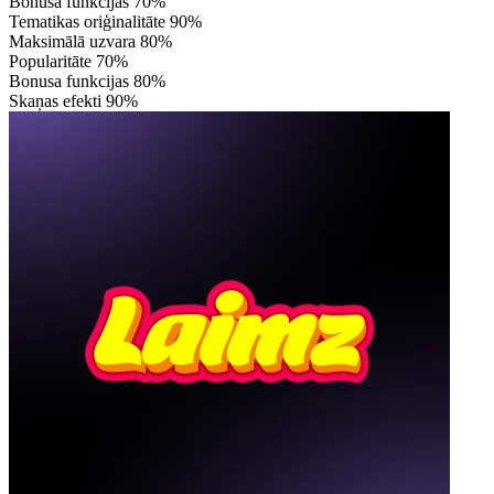
Bonusa funkcijas
70%
Tematikas oriģinalitāte
90%
Maksimālā uzvara
80%
Popularitāte
70%
Bonusa funkcijas
80%
Skaņas efekti
90%