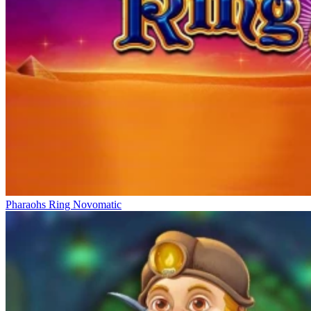
Pharaohs Ring
Novomatic