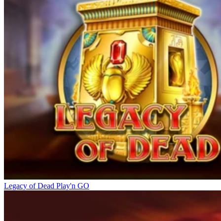
Legacy of Dead
Play'n GO