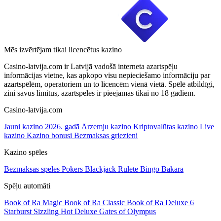
Mēs izvērtējam tikai licencētus kazino
Casino-latvija.com ir Latvijā vadošā interneta azartspēļu
informācijas vietne, kas apkopo visu nepieciešamo informāciju par
azartspēlēm, operatoriem un to licencēm vienā vietā. Spēlē atbildīgi,
zini savus limitus, azartspēles ir pieejamas tikai no 18 gadiem.
Casino-latvija.com
Jauni kazino 2026. gadā
Ārzemju kazino
Kriptovalūtas kazino
Live
kazino
Kazino bonusi
Bezmaksas griezieni
Kazino spēles
Bezmaksas spēles
Pokers
Blackjack
Rulete
Bingo
Bakara
Spēļu automāti
Book of Ra Magic
Book of Ra Classic
Book of Ra Deluxe 6
Starburst
Sizzling Hot Deluxe
Gates of Olympus