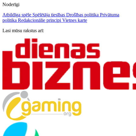
Noderīgi
Atbildīga spēle
Spēlētāja tiesības
Drošības politika
Privātuma
politika
Redakcionālie principi
Vietnes karte
Lasi mūsu rakstus arī: