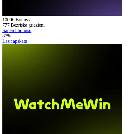
1000€
Bonuss
777
Bezriska griezieni
Saņemt bonusu
87%
Lasīt apskatu