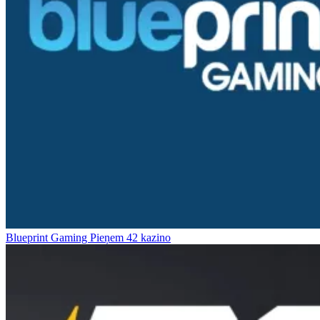
Blueprint Gaming
Pieņem 42 kazino