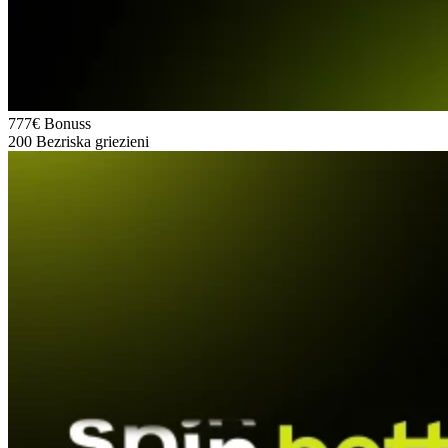
777€
Bonuss
200
Bezriska griezieni