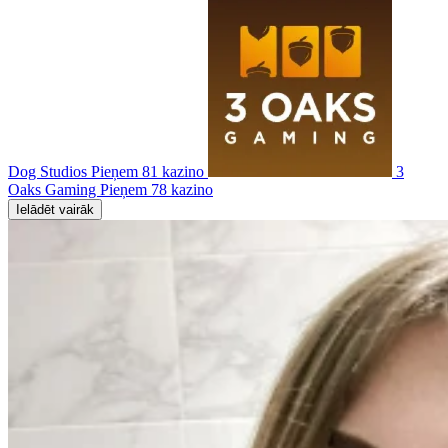
Dog Studios
Pieņem 81 kazino
3
Oaks Gaming
Pieņem 78 kazino
Ielādēt vairāk