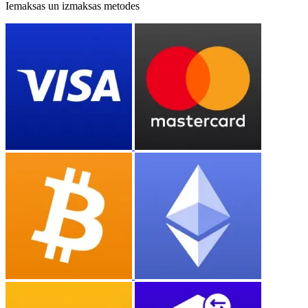
Iemaksas un izmaksas metodes