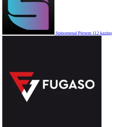
Spinomenal
Pieņem 112 kazino