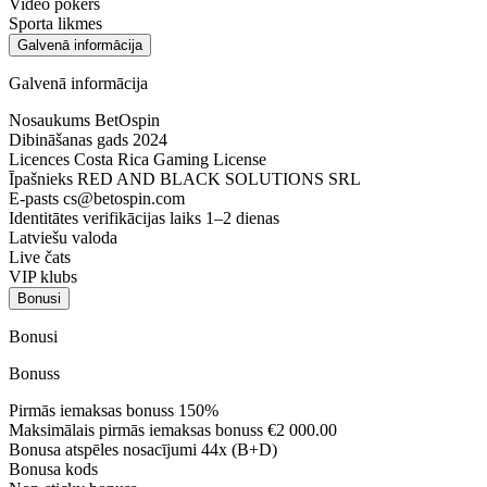
Video pokers
Sporta likmes
Galvenā informācija
Galvenā informācija
Nosaukums
BetOspin
Dibināšanas gads
2024
Licences
Costa Rica Gaming License
Īpašnieks
RED AND BLACK SOLUTIONS SRL
E-pasts
cs@betospin.com
Identitātes verifikācijas laiks
1–2 dienas
Latviešu valoda
Live čats
VIP klubs
Bonusi
Bonusi
Bonuss
Pirmās iemaksas bonuss
150%
Maksimālais pirmās iemaksas bonuss
€2 000.00
Bonusa atspēles nosacījumi
44x (B+D)
Bonusa kods