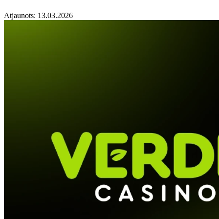
Atjaunots: 13.03.2026