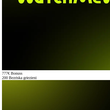
777€
Bonuss
200
Bezriska griezieni