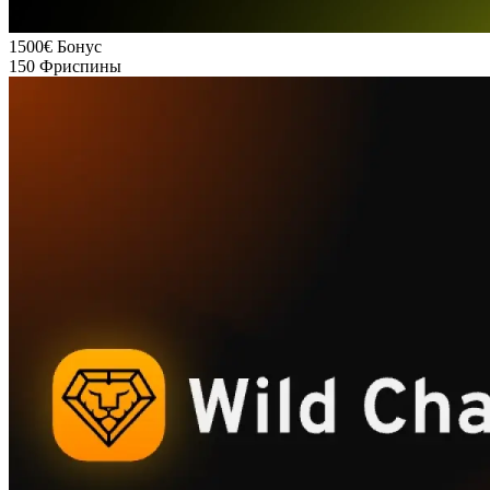
1500€
Бонус
150
Фриспины