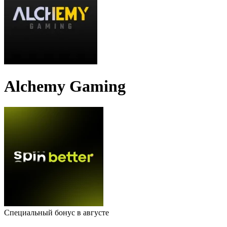
Alchemy Gaming
Специальный бонус в августе