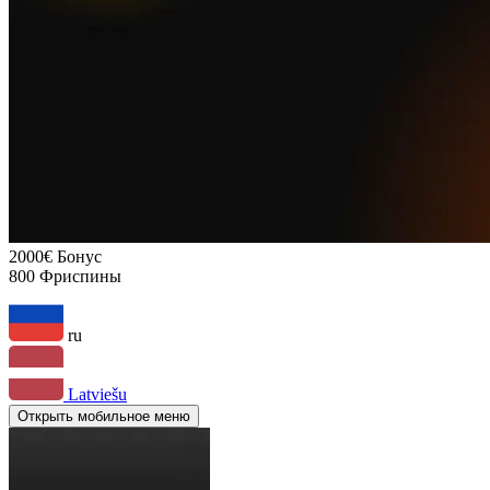
2000€
Бонус
800
Фриспины
ru
Latviešu
Открыть мобильное меню