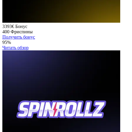
3393€
Бонус
400
Фриспины
Получить бонус
95%
Читать обзор