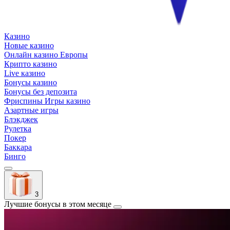
Казино
Новые казино
Онлайн казино Европы
Крипто казино
Live казино
Бонусы казино
Бонусы без депозита
Фриспины
Игры казино
Азартные игры
Блэкджек
Рулетка
Покер
Баккара
Бинго
3
Лучшие бонусы в этом месяце