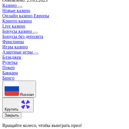
Обновлено:
25.05.2023
Казино
Новые казино
Онлайн казино Европы
Крипто казино
Live казино
Бонусы казино
Бонусы без депозита
Фриспины
Игры казино
Азартные игры
Блэкджек
Рулетка
Покер
Баккара
Бинго
Russian
Крутить
Закрыть
Вращайте колесо, чтобы выиграть приз!