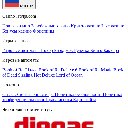
Russian
Casino-latvija.com
Новые казино
Зарубежные казино
Крипто казино
Live казино
Бонусы казино
Фриспины
Игры казино
Игровые автоматы
Покер
Блэкджек
Рулетка
Бинго
Баккара
Игровые автоматы
Book of Ra Classic
Book of Ra Deluxe 6
Book of Ra Magic
Book
of Dead
Sizzling Hot Deluxe
Lord of Ocean
Полезно
О нас
Ответственная игра
Политика безопасности
Политика
конфиденциальности
Права игрока
Карта сайта
Читай наши статьи и тут: