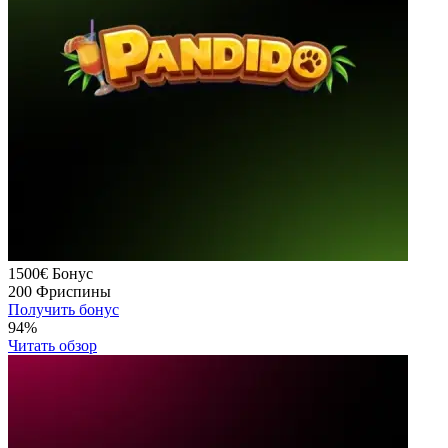
1500€
Бонус
200
Фриспины
Получить бонус
94%
Читать обзор