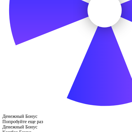
Денежный Бонус
Попробуйте еще раз
Денежный Бонус