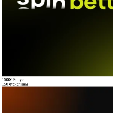
1500€
Бонус
150
Фриспины