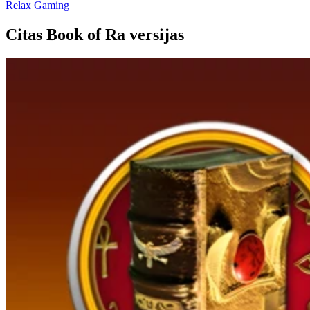
Relax Gaming
Citas Book of Ra versijas