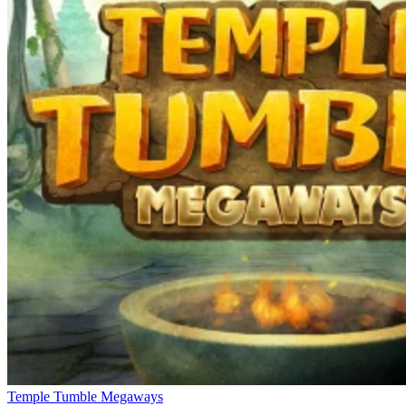
Temple Tumble Megaways