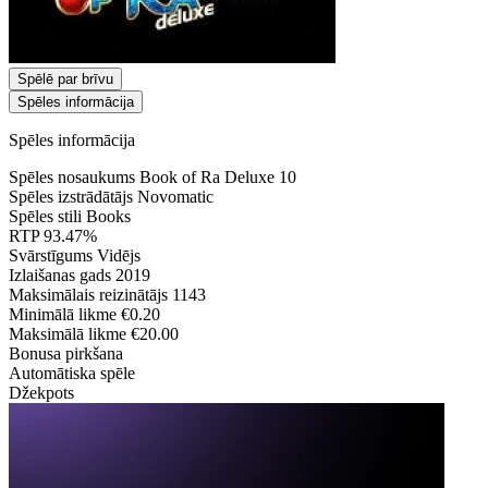
Spēlē par brīvu
Spēles informācija
Spēles informācija
Spēles nosaukums
Book of Ra Deluxe 10
Spēles izstrādātājs
Novomatic
Spēles stili
Books
RTP
93.47%
Svārstīgums
Vidējs
Izlaišanas gads
2019
Maksimālais reizinātājs
1143
Minimālā likme
€0.20
Maksimālā likme
€20.00
Bonusa pirkšana
Automātiska spēle
Džekpots