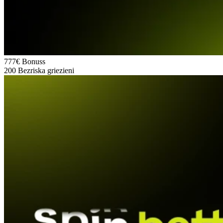
777€
Bonuss
200
Bezriska griezieni