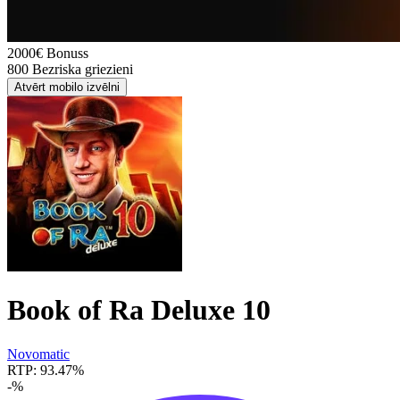
2000€
Bonuss
800
Bezriska griezieni
Atvērt mobilo izvēlni
Book of Ra Deluxe 10
Novomatic
RTP:
93.47%
-%