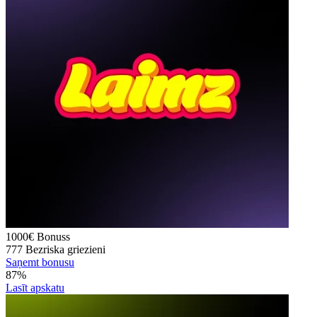
1000€
Bonuss
777
Bezriska griezieni
Saņemt bonusu
87%
Lasīt apskatu