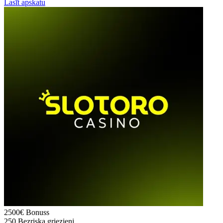
Lasīt apskatu
2500€
Bonuss
250
Bezriska griezieni