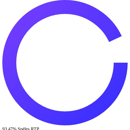
93.47%
Spēles RTP