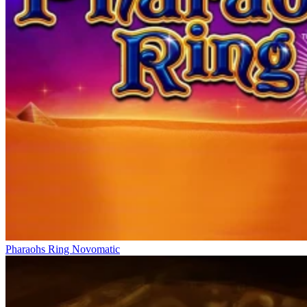
Pharaohs Ring
Novomatic