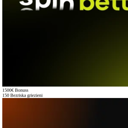
1500€
Bonuss
150
Bezriska griezieni