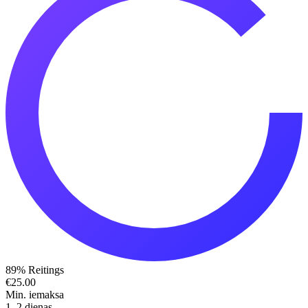
89%
Reitings
€25.00
Min. iemaksa
1–2 dienas