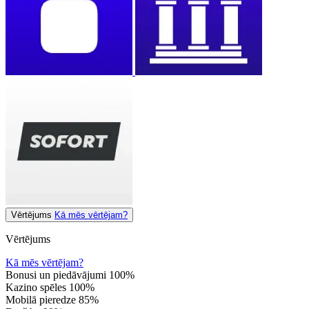
Vērtējums
Kā mēs vērtējam?
Vērtējums
Kā mēs vērtējam?
Bonusi un piedāvājumi
100%
Kazino spēles
100%
Mobilā pieredze
85%