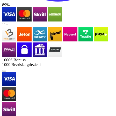
89%
11+
1000€
Bonuss
1000
Bezriska griezieni