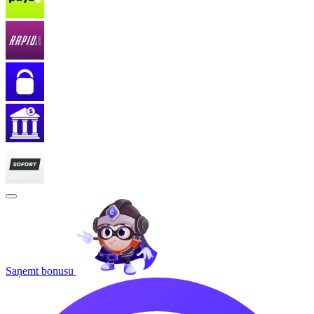
Saņemt bonusu