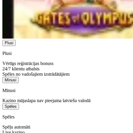
Plusi
Plusi
Vērtīgs reģistrācijas bonuss
24/7 klientu atbalsts
Spēles no vadošajiem izstrādātājiem
Mīnusi
Mīnusi
Kazino mājaslapa nav pieejama latviešu valodā
Spēles
Spēles
Spēļu automāti
Live kazino