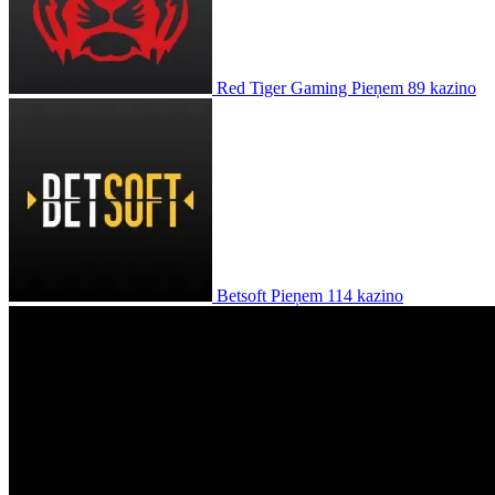
Red Tiger Gaming
Pieņem 89 kazino
Betsoft
Pieņem 114 kazino