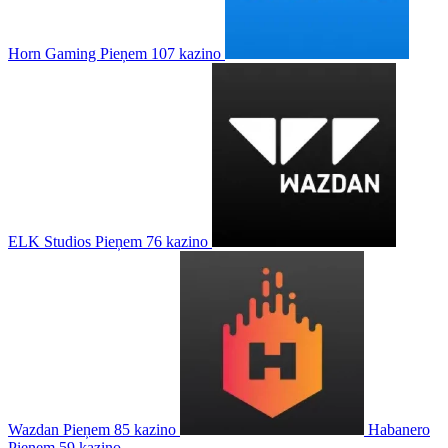
Horn Gaming
Pieņem 107 kazino
ELK Studios
Pieņem 76 kazino
Wazdan
Pieņem 85 kazino
Habanero
Pieņem 59 kazino