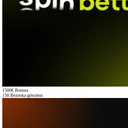
1500€
Bonuss
150
Bezriska griezieni