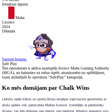
Izmaksas ilgums
Malta
Licence
2024
Dibināts
Saņemt bonusu
Safe
Play
Šim operatoram ir aktīva azartspēļu licence Malta Gaming Authority
(MGA), un balstoties uz mūsu izpēti, atsauksmēm no spēlētājiem,
esam atzīmējuši šo operatoru "SafePlay" kategorijā.
Ko mēs domājam par Chalk Wins
Lielisks spēļu klāsts un sporta likmju iespējas šajā kazino apvienotas ar
drošu spēles vidi, pateicoties Maltas licencei. Izstrādāts ar pārdomātu
dizainu, tas labi darbojas gan datorā, gan telefonā. Atbalsts pieejams visu