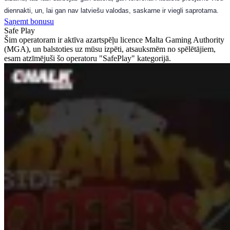
diennakti, un, lai gan nav latviešu valodas, saskarne ir viegli saprotama.
Saņemt bonusu
Safe
Play
Šim operatoram ir aktīva azartspēļu licence Malta Gaming Authority
(MGA), un balstoties uz mūsu izpēti, atsauksmēm no spēlētājiem,
esam atzīmējuši šo operatoru "SafePlay" kategorijā.