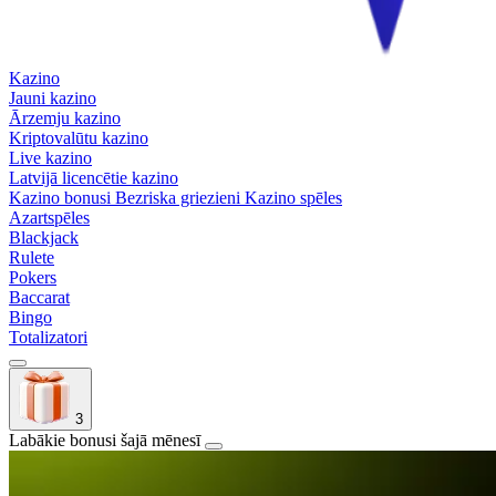
Kazino
Jauni kazino
Ārzemju kazino
Kriptovalūtu kazino
Live kazino
Latvijā licencētie kazino
Kazino bonusi
Bezriska griezieni
Kazino spēles
Azartspēles
Blackjack
Rulete
Pokers
Baccarat
Bingo
Totalizatori
3
Labākie bonusi šajā mēnesī