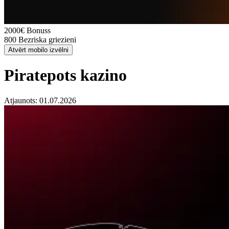
2000€
Bonuss
800
Bezriska griezieni
Atvērt mobilo izvēlni
Piratepots kazino
Atjaunots: 01.07.2026