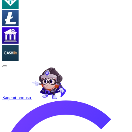
Saņemt bonusu