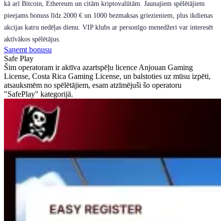
kā arī Bitcoin, Ethereum un citām kriptovalūtām. Jaunajiem spēlētājiem
pieejams bonuss līdz 2000 € un 1000 bezmaksas griezieniem, plus ikdienas
akcijas katru nedēļas dienu. VIP klubs ar personīgo menedžeri var interesēt
aktīvākos spēlētājus.
Saņemt bonusu
Safe
Play
Šim operatoram ir aktīva azartspēļu licence Anjouan Gaming
License, Costa Rica Gaming License, un balstoties uz mūsu izpēti,
atsauksmēm no spēlētājiem, esam atzīmējuši šo operatoru
"SafePlay" kategorijā.