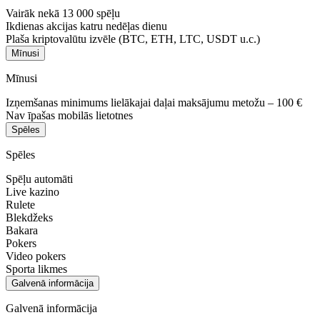
Vairāk nekā 13 000 spēļu
Ikdienas akcijas katru nedēļas dienu
Plaša kriptovalūtu izvēle (BTC, ETH, LTC, USDT u.c.)
Mīnusi
Mīnusi
Izņemšanas minimums lielākajai daļai maksājumu metožu – 100 €
Nav īpašas mobilās lietotnes
Spēles
Spēles
Spēļu automāti
Live kazino
Rulete
Blekdžeks
Bakara
Pokers
Video pokers
Sporta likmes
Galvenā informācija
Galvenā informācija