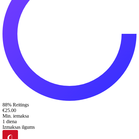
88%
Reitings
€25.00
Min. iemaksa
1 diena
Izmaksas ilgums