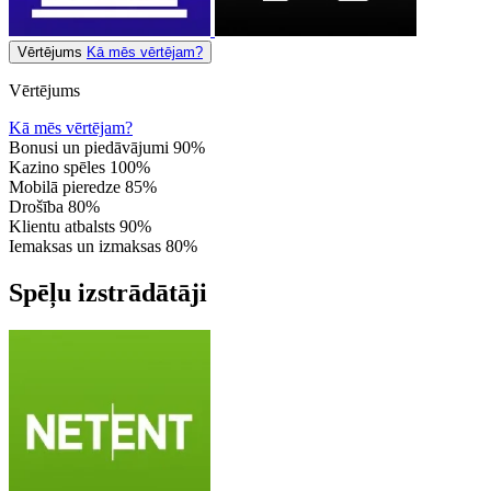
Vērtējums
Kā mēs vērtējam?
Vērtējums
Kā mēs vērtējam?
Bonusi un piedāvājumi
90%
Kazino spēles
100%
Mobilā pieredze
85%
Drošība
80%
Klientu atbalsts
90%
Iemaksas un izmaksas
80%
Spēļu izstrādātāji