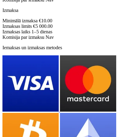
Izmaksa
Minimālā izmaksa
€10.00
Izmaksas limits
€5 000.00
Izmaksas laiks
1–5 dienas
Komisija par izmaksu
Nav
Iemaksas un izmaksas metodes