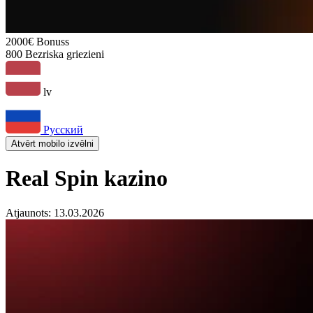
2000€
Bonuss
800
Bezriska griezieni
lv
Русский
Atvērt mobilo izvēlni
Real Spin kazino
Atjaunots: 13.03.2026