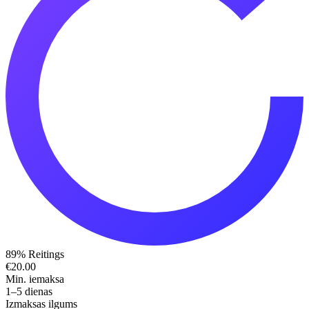
89%
Reitings
€20.00
Min. iemaksa
1–5 dienas
Izmaksas ilgums