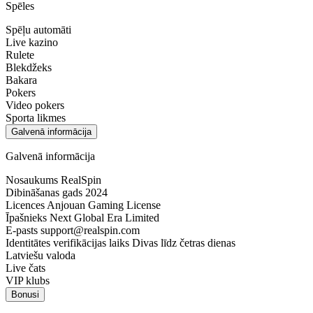
Spēles
Spēļu automāti
Live kazino
Rulete
Blekdžeks
Bakara
Pokers
Video pokers
Sporta likmes
Galvenā informācija
Galvenā informācija
Nosaukums
RealSpin
Dibināšanas gads
2024
Licences
Anjouan Gaming License
Īpašnieks
Next Global Era Limited
E-pasts
support@realspin.com
Identitātes verifikācijas laiks
Divas līdz četras dienas
Latviešu valoda
Live čats
VIP klubs
Bonusi