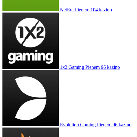
NetEnt
Pieņem 104 kazino
1x2 Gaming
Pieņem 96 kazino
Evolution Gaming
Pieņem 96 kazino