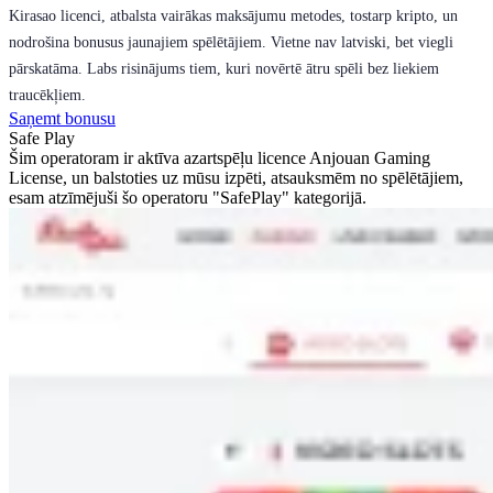
Kirasao licenci, atbalsta vairākas maksājumu metodes, tostarp kripto, un
nodrošina bonusus jaunajiem spēlētājiem. Vietne nav latviski, bet viegli
pārskatāma. Labs risinājums tiem, kuri novērtē ātru spēli bez liekiem
traucēkļiem.
Saņemt bonusu
Safe
Play
Šim operatoram ir aktīva azartspēļu licence Anjouan Gaming
License, un balstoties uz mūsu izpēti, atsauksmēm no spēlētājiem,
esam atzīmējuši šo operatoru "SafePlay" kategorijā.