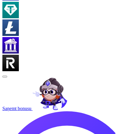
Saņemt bonusu