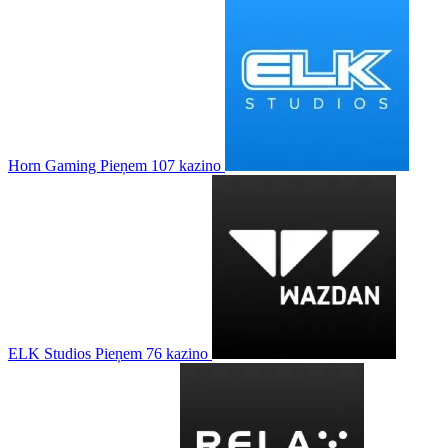
Horn Gaming
Pieņem 107 kazino
ELK Studios
Pieņem 76 kazino